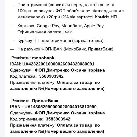
При отриманні (вноситься передплата в розмірі
100грн на рахунок ФОП обов'язкове підтвердження з
менеджером) +20грн+2% від вартості.
Комісія НП.
Карткою, Google Pay, Монобанк, Apple Pay.
Официальная оплата +чек.
Кур'єру НП при отриманні (картка, готівка)
На рахунок ФОП-IBAN (МоноБанк, ПриватБанк)
Реквізити:
monobank
IBAN:
UA423220010000026004320080091
Одержувач:
ФОП Дмитренко Оксана Ігорівна
Код платежа:
3583903942
Призначення платежу:
Оплата за товар, по
замовленню №(Номер вашего замовления)
Реквізити:
ПриватБанк
IBAN :
UA143052990000026004016813990
Одержувач:
ФОП Дмитренко Оксана Ігорівна
Код отримувача:
3583903942
Призначення платежу:
Оплата за товар, по
замовленню №(Номер вашего замовлення)