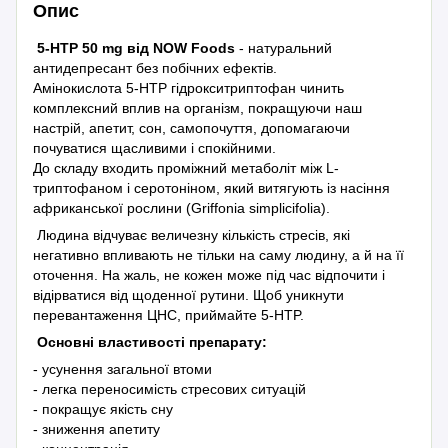
Опис
5-HTP 50 mg від NOW Foods
- натуральний
антидепресант без побічних ефектів.
Амінокислота 5-HTP гідрокситриптофан чинить
комплексний вплив на організм, покращуючи наш
настрій, апетит, сон, самопочуття, допомагаючи
почуватися щасливими і спокійними.
До складу входить проміжний метаболіт між L-
триптофаном і серотоніном, який витягують із насіння
африканської рослини (Griffonia simplicifolia).
Людина відчуває величезну кількість стресів, які
негативно впливають не тільки на саму людину, а й на її
оточення. На жаль, не кожен може під час відпочити і
відірватися від щоденної рутини. Щоб уникнути
перевантаження ЦНС, приймайте 5-HTP.
Основні властивості препарату:
- усунення загальної втоми
- легка переносимість стресових ситуацій
- покращує якість сну
- зниження апетиту