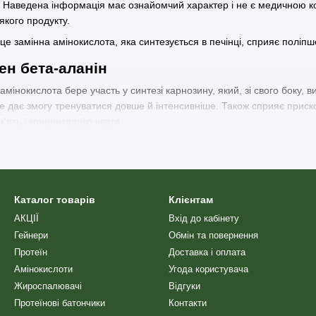
 Наведена інформація має ознайомчий характер і не є медичною ко
якого продукту.
– це замінна амінокислота, яка синтезується в печінці, сприяє полі
ен бета-аланін
амінокислота бере участь у синтезі карнозину, який, зі свого боку, 
е дає змогу тренуватися довше й інтенсивніше. Також сприяє приск
'ять і концентрацію уваги.
оти бета-аланін в організмі
, яка має позитивний вплив на організм, зокрема вона:
 і працездатність;
Каталог товарів
Клієнтам
;
АКЦІЇ
Вхід до кабінету
онцентрацію;
Гейнери
Обмін та повернення
Протеїн
Доставка і оплата
кози в крові;
Амінокислоти
Угода користувача
Жироспалювачі
Відгуки
Протеїнові батончики
Контакти