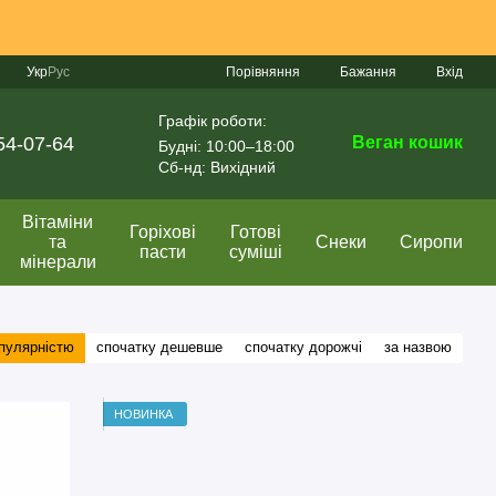
Порівняння
Укр
Рус
Бажання
Вхід
Графік роботи:
54-07-64
Веган кошик
Будні: 10:00–18:00
Сб-нд: Вихідний
Вітаміни
Горіхові
Готові
та
Снеки
Сиропи
пасти
суміші
мінерали
опулярністю
спочатку дешевше
спочатку дорожчі
за назвою
НОВИНКА