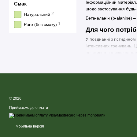
Інформаційний матеріал.
Смак
щодо застосування будь-
2
Натуральний
Бета-аланін (b-alanine) 
1
Pure (без смаку)
Для чого потріб
У поєднанні з гістидином 
інтенсивних тренувань. Ц
позитивно впливає на пам
Ефект амінокисл
Бета аланін амінокислота
підвищує витривалість
знижує рівень лактату
© 2026
покращує пам'ять і к
Приймаємо до оплати
нормалізує рівень глю
зміцнює імунітет;
Мобільна версія
стабілізує апетит;