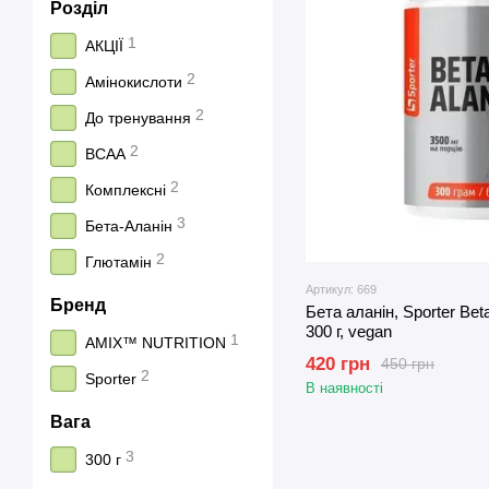
Розділ
1
АКЦІЇ
2
Амінокислоти
2
До тренування
2
BCAA
2
Комплексні
3
Бета-Аланін
2
Глютамін
Артикул: 669
Бренд
Бета аланін, Sporter Bet
300 г, vegan
1
AMIX™ NUTRITION
420 грн
450 грн
2
Sporter
В наявності
Вага
3
300 г