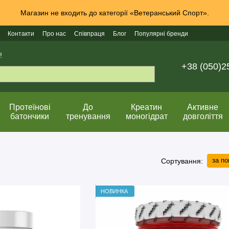
Магазин не входить до категорії «Ветеранський Спорт».
Контакти
Про нас
Співпраця
Блог
Популярні бренди
!
+38 (050)2
Протеїнові
До
Креатин
Активне
батончики
тренування
моногідрат
довголіття
за п
Сортування:
НОВИНКА