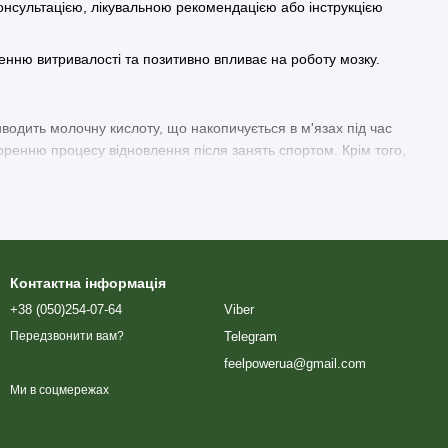
нсультацією, лікувальною рекомендацією або інструкцією
пшенню витривалості та позитивно впливає на роботу мозку.
виводить молочну кислоту, що накопичується в м'язах під час
оренню процесу відновлення після занять спортом. Крім того,
Контактна інформація
+38 (050)254-07-64
Viber
Telegram
Передзвонити вам?
feelpowerua@gmail.com
Ми в соцмережах