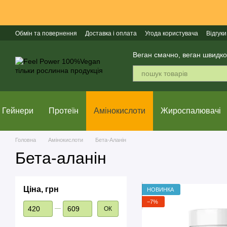
Перейти до основного контенту
Обмін та повернення
Доставка і оплата
Угода користувача
Відгуки
Веган смачно, веган швидко
Гейнери
Протеїн
Амінокислоти
Жироспалювачі
Головна
Амінокислоти
Бета-Аланін
Бета-аланін
Ціна, грн
НОВИНКА
−7%
Від Ціна, грн
До Ціна, грн
ОК