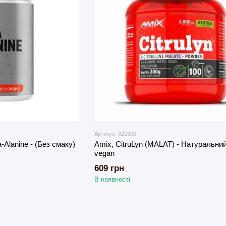
Артикул: 821600
a-Alanine - (Без смаку)
Amix, CitruLyn (MALAT) - Натуральний,
vegan
609 грн
В наявності