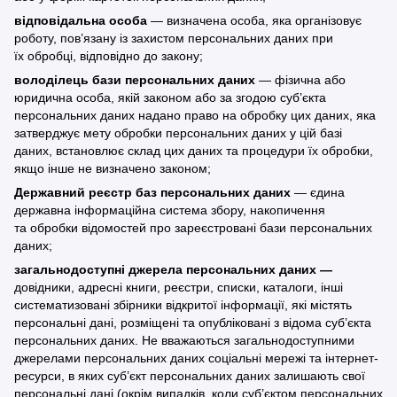
відповідальна особа
— визначена особа, яка організовує
роботу, пов’язану із захистом персональних даних при
їх обробці, відповідно до закону;
володілець бази персональних даних
— фізична або
юридична особа, якій законом або за згодою суб’єкта
персональних даних надано право на обробку цих даних, яка
затверджує мету обробки персональних даних у цій базі
даних, встановлює склад цих даних та процедури їх обробки,
якщо інше не визначено законом;
Державний реєстр баз персональних даних
— єдина
державна інформаційна система збору, накопичення
та обробки відомостей про зареєстровані бази персональних
даних;
загальнодоступні джерела персональних даних —
довідники, адресні книги, реєстри, списки, каталоги, інші
систематизовані збірники відкритої інформації, які містять
персональні дані, розміщені та опубліковані з відома суб’єкта
персональних даних. Не вважаються загальнодоступними
джерелами персональних даних соціальні мережі та інтернет-
ресурси, в яких суб’єкт персональних даних залишають свої
персональні дані (окрім випадків, коли суб’єктом персональних