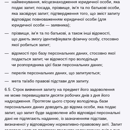
найменування, місцезнаходження юридичної особи, яка
подає запит, посада, прізвище, ім'я та по батькові особи,
яка засвідчує запит; підтвердження того, що зміст запиту
відповідає повноваженням юридичної особи (для
юридичної особи — заявника);
прізвище, ім'я та по батькові, а також інші відомості,
що дають змогу ідентифікувати фізичну особу, стосовно
якої робиться запит;
відомості про базу персональних даних, стосовно якої
подається запит, чи відомості про володільця
чи розпорядника цієї бази персональних даних;
перелік персональних даних, що запитуються;
мета та/або правові підстави для запиту.
6.5. Строк вивчення запиту на предмет його задоволення
не може перевищувати десяти робочих днів з дня його
надходження. Протягом цього строку володілець бази
персональних даних доводить до відома особи, яка подає
запит, що запит буде задоволене або відповідні персональні
дані не підлягають наданню, із зазначенням підстави,
визначеної у відповідному нормативно-правовому акті. Запит
задовольняється протягом тридцяти календарних днів з дня