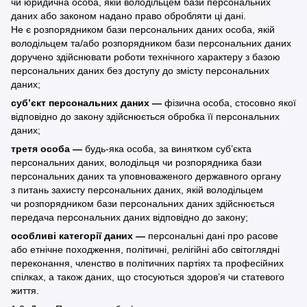
чи юридична особа, якій володільцем бази персональних
даних або законом надано право обробляти ці дані.
Не є розпорядником бази персональних даних особа, якій
володільцем та/або розпорядником бази персональних даних
доручено здійснювати роботи технічного характеру з базою
персональних даних без доступу до змісту персональних
даних;
суб’єкт персональних даних —
фізична особа, стосовно якої
відповідно до закону здійснюється обробка її персональних
даних;
третя особа —
будь-яка особа, за винятком суб’єкта
персональних даних, володільця чи розпорядника бази
персональних даних та уповноваженого державного органу
з питань захисту персональних даних, якій володільцем
чи розпорядником бази персональних даних здійснюється
передача персональних даних відповідно до закону;
особливі категорії даних —
персональні дані про расове
або етнічне походження, політичні, релігійні або світоглядні
переконання, членство в політичних партіях та професійних
спілках, а також даних, що стосуються здоров’я чи статевого
життя.