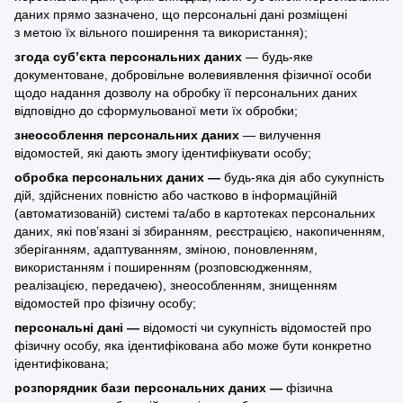
даних прямо зазначено, що персональні дані розміщені
з метою їх вільного поширення та використання);
згода суб’єкта персональних даних
— будь-яке
документоване, добровільне волевиявлення фізичної особи
щодо надання дозволу на обробку її персональних даних
відповідно до сформульованої мети їх обробки;
знеособлення персональних даних
— вилучення
відомостей, які дають змогу ідентифікувати особу;
обробка персональних даних —
будь-яка дія або сукупність
дій, здійснених повністю або частково в інформаційній
(автоматизованій) системі та/або в картотеках персональних
даних, які пов’язані зі збиранням, реєстрацією, накопиченням,
зберіганням, адаптуванням, зміною, поновленням,
використанням і поширенням (розповсюдженням,
реалізацією, передачею), знеособленням, знищенням
відомостей про фізичну особу;
персональні дані —
відомості чи сукупність відомостей про
фізичну особу, яка ідентифікована або може бути конкретно
ідентифікована;
розпорядник бази персональних даних —
фізична