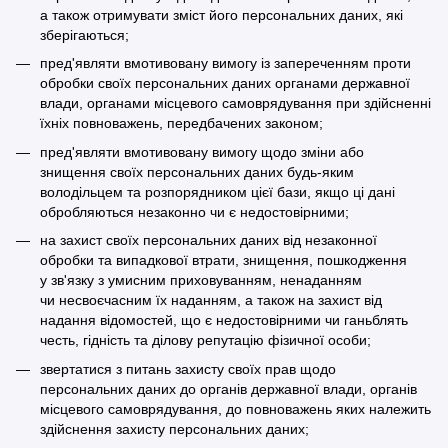
а також отримувати зміст його персональних даних, які
зберігаються;
пред'являти вмотивовану вимогу із запереченням проти
обробки своїх персональних даних органами державної
влади, органами місцевого самоврядування при здійсненні
їхніх повноважень, передбачених законом;
пред'являти вмотивовану вимогу щодо зміни або
знищення своїх персональних даних будь-яким
володільцем та розпорядником цієї бази, якщо ці дані
обробляються незаконно чи є недостовірними;
на захист своїх персональних даних від незаконної
обробки та випадкової втрати, знищення, пошкодження
у зв'язку з умисним приховуванням, ненаданням
чи несвоєчасним їх наданням, а також на захист від
надання відомостей, що є недостовірними чи ганьблять
честь, гідність та ділову репутацію фізичної особи;
звертатися з питань захисту своїх прав щодо
персональних даних до органів державної влади, органів
місцевого самоврядування, до повноважень яких належить
здійснення захисту персональних даних;