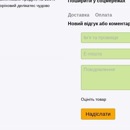
Поширити у соцмережах
горіховий делікатес чудово
Доставка
Оплата
Новий відгук або комента
.
 особливо важливий у раціоні
Оцініть товар
ся в арахісових горіхах, мають
и горіхової олії дорівнює 1. Це в
Надіслати
уральну сіль і цукор, що
о ненасичених жирних кислот, у
ега-6 та Омега-9.