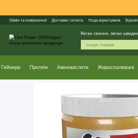
Перейти до основного контенту
Обмін та повернення
Доставка і оплата
Угода користувача
Відгуки
Веган смачно, веган швидко
Гейнери
Протеїн
Амінокислоти
Жироспалювачі