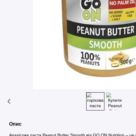
Опис
Арахісова паста Peanut Butter Smooth від GO ON Nutrition – це