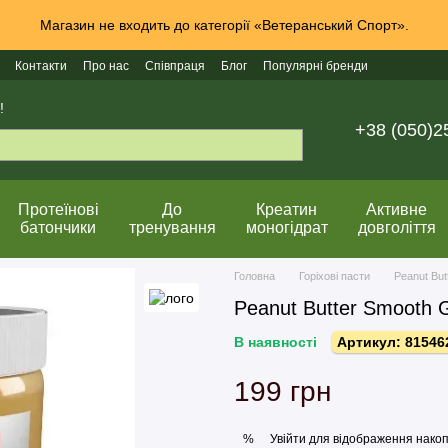
Магазин не входить до категорії «Ветеранський Спорт».
Контакти
Про нас
Співпраця
Блог
Популярні бренди
!
+38 (050)2
Протеїнові
До
Креатин
Активне
батончики
тренування
моногідрат
довголіття
Головна
Горіхові пасти
Peanut But
Peanut Butter Smooth G
В наявності
Артикул: 81546
199 грн
Увійти
для відображення накоп
%