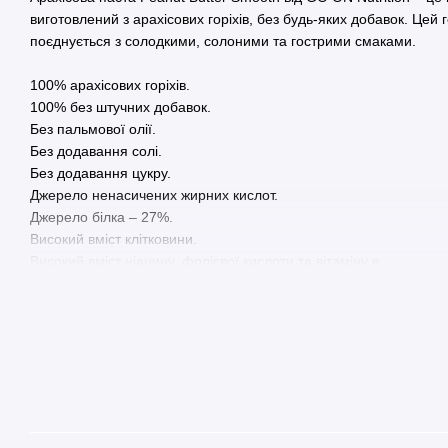
виготовлений з арахісових горіхів, без будь-яких добавок. Цей 
поєднується з солодкими, солоними та гострими смаками.
100% арахісових горіхів.
100% без штучних добавок.
Без пальмової олії.
Без додавання солі.
Без додавання цукру.
Джерело ненасичених жирних кислот.
Джерело білка – 27%.
Високий вміст клітковини.
Високий вміст ніацину, фолієвої кислоти та вітаміну e.
Джерело заліза; високий вміст фосфору, цинку, магнію та калію
Низький глікемічний індекс.
Горіхове масло є джерелом рослинного білка (цілих 27%), який
фізично активних людей та спортсменів. Вуглеводи, що містять
низький глікемічний індекс: глікемічне навантаження однієї ложк
цілих 16 разів нижче за мед! Горіхове масло Go On включає нат
містяться в арахісових горіхах. Дане масло - ідеальне джерел
тому числі лінолевих та олеїнових, які відносяться до видів Ом