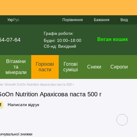
Порівняння
Укр
Рус
Бажання
Вхід
Графік роботи:
54-07-64
Веган кошик
Будні: 10:00–18:00
Сб-нд: Вихідний
Вітаміни
Горіхові
Готові
та
Снеки
Сиропи
пасти
суміші
мінерали
ter Smooth GoOn Nutrition Арахісова паста 500 г
oOn Nutrition Арахісова паста 500 г
2
Написати відгук
ичувальної знижки