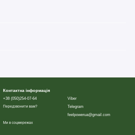
Контактна інформація
+38 (050)254-07-64
Viber
Telegram
Передзвонити вам?
feelpowerua@gmail.com
Ми в соцмережах