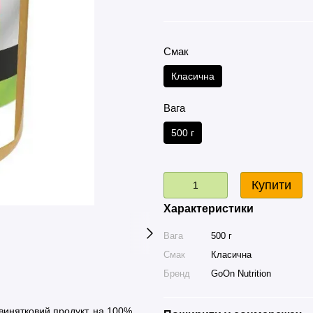
Смак
Класична
Вага
500 г
Купити
Характеристики
Вага
500 г
Смак
Класична
Бренд
GoOn Nutrition
 винятковий продукт, на 100%