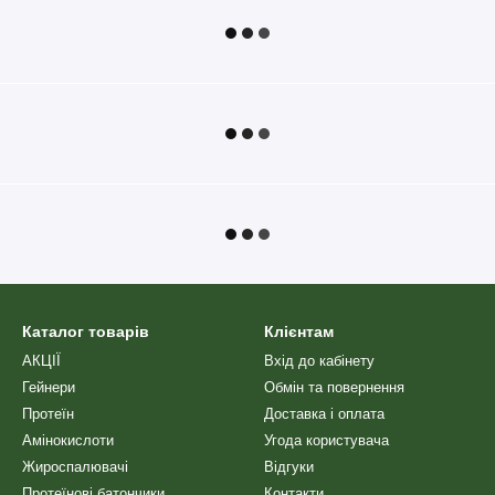
Каталог товарів
Клієнтам
АКЦІЇ
Вхід до кабінету
Гейнери
Обмін та повернення
Протеїн
Доставка і оплата
Амінокислоти
Угода користувача
Жироспалювачі
Відгуки
Протеїнові батончики
Контакти