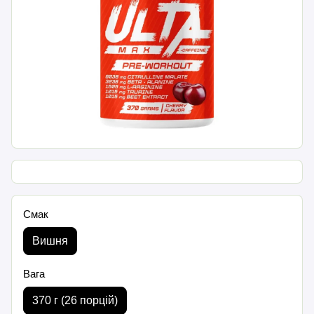
Смак
Вишня
Вага
370 г (26 порцій)