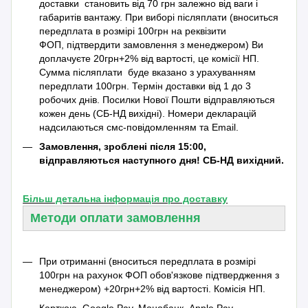
доставки становить від 70 грн залежно від ваги і
габаритів вантажу. При виборі післяплати (вноситься
передплата в розмірі 100грн на реквізити
ФОП, підтвердити замовлення з менеджером) Ви
доплачуєте 20грн+2% від вартості, це комісії НП.
Сумма післяплати буде вказано з урахуванням
передплати 100грн. Термін доставки від 1 до 3
робочих днів. Посилки Нової Пошти відправляються
кожен день (СБ-НД вихідні). Номери декларацій
надсилаються смс-повідомленням та Emаil.
Замовлення, зроблені після 15:00,
відправляються наступного дня! СБ-НД вихідний.
Більш детальна інформація про доставку
Методи оплати замовлення
При отриманні (вноситься передплата в розмірі
100грн на рахунок ФОП обов'язкове підтвердження з
менеджером) +20грн+2% від вартості.
Комісія НП.
Карткою, Google Pay, Монобанк, Apple Pay.