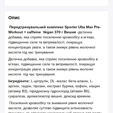
Опис
Передтренувальний комплекс Sporter Ulta Max Pre-
Workout + сaffeine Vegan 370 г Вишня
-дієтична
добавка, яка сприяє посиленню кровообігу в м’язах,
підвищенню сили та витривалості, покращує
концентрацію уваги, а також знижує рівень молочної
кислоти під час тренування.
Дієтична добавка, яка сприяє посиленню кровообігу в
м'язах, підвищенню сили та витривалості, покращує
концентрацію уваги, а також знижує рівень молочнї
кислоти під час тренування.
Інгредієнти:
L-цитрулін, DL -малат, бета-аланін, L-
аргінін, таурін, тірозин, екстракт буряка, кофеїн, ніацин
(вітамір В3), піридоксину гідрохлорід (вітамін В6),
сукралоза, ароматизатор вишня, діоксид кремнію.
Посилення кровообігу та зниження рівня молочної
кислоти, дозволяє суттєво підвищити інтенсивність