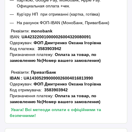
Официальная оплата +чек.
Кур'єру НП при отриманні (картка, готівка)
На рахунок ФОП-IBAN (МоноБанк, ПриватБанк)
Реквізити:
monobank
IBAN:
UA423220010000026004320080091
Одержувач:
ФОП Дмитренко Оксана Ігорівна
Код платежа:
3583903942
Призначення платежу:
Оплата за товар, по
замовленню №(Номер вашего замовления)
Реквізити:
ПриватБанк
IBAN :
UA143052990000026004016813990
Одержувач:
ФОП Дмитренко Оксана Ігорівна
Код отримувача:
3583903942
Призначення платежу:
Оплата за товар, по
замовленню №(Номер вашего замовлення)
Увага! Всі метеоди оплати є офіційними та
безпечними!