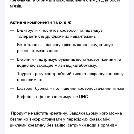
тренувань та отримати максимальний стимул для росту
м’язів.
Активні компоненти та їх дія:
L-цитрулін - посилює кровообіг та підвищує
толерантність до фізичних навантажень
Бета-аланін - підвищує рівень карнозину, знижує
рівень стомлюваності.
L-аргінін - підтримує будівництво м'язової тканини та
водночас захищає м'язи від катаболізму.
Таурин - регулює кров'яний тиск та покращує нервову
проводимість
Екстракт буряка – поліпшення кровопостачання м'язів
Кофеїн – ефективно стимулює ЦНС
Продукт не містить креатину. Завдяки цьому його можна
безпечно використовувати у перехідних фазах між
циклами креатину без зайвої затримки води в організмі.