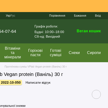
Порівняння
Укр
Рус
Бажання
Вхід
Графік роботи:
54-07-64
Веган кошик
Будні: 10:00–18:00
Сб-нд: Вихідний
Вітаміни
Горіхові
Готові
та
Снеки
Сиропи
пасти
суміші
мінерали
Протеїнова суміш VPlab Vegan protein (Ваніль) 30 г
 Vegan protein (Ваніль) 30 г
 2022-10-050
Написати відгук
ичувальної знижки