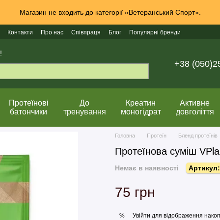
Магазин не входить до категорії «Ветеранський Спорт».
Контакти
Про нас
Співпраця
Блог
Популярні бренди
!
+38 (050)2
Протеїнові
До
Креатин
Активне
батончики
тренування
моногідрат
довголіття
Головна
Протеїн
Бленд протеїнів
Протеїнова суміш VPlab
Немає в наявності
Артикул:
75 грн
Увійти
для відображення накоп
%