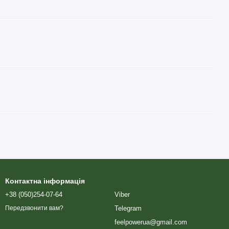
Контактна інформація
+38 (050)254-07-64
Viber
Telegram
Передзвонити вам?
feelpowerua@gmail.com