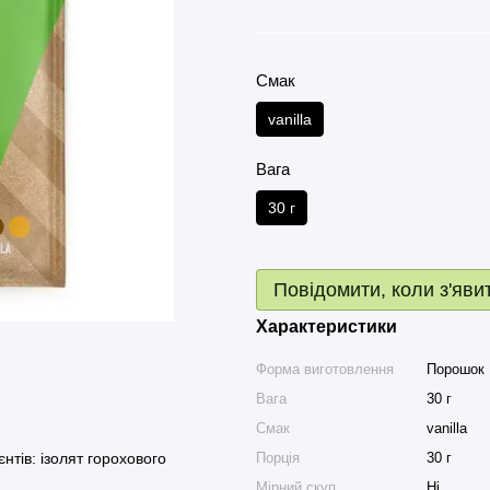
Смак
vanilla
Вага
30 г
Повідомити, коли з'яви
Характеристики
Форма виготовлення
Порошок
Вага
30 г
Смак
vanilla
нтів: ізолят горохового
Порція
30 г
Мірний скуп
Ні