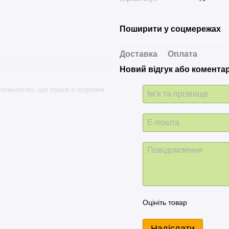
Поширити у соцмережах
Доставка
Оплата
Новий відгук або комента
зчинністю, що також є чудовим
 нормальному згортанню крові та
ий легко перетравлюється та
омагає підтримувати чисту
ькість BCAA та інших незамінних
ню м’язової маси та
Оцініть товар
генними та утворюють повну
Надіслати