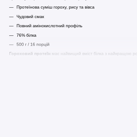
Протеїнова суміш гороху, рису та вівса
Чудовий смак
Повний амінокислотний профіль
76% білка
500 г / 16 порцій
Гороховий протеїн
має найвищий вміст білка з найкращою ро
джерелом калію та заліза. Він сприяє підтримці м'язів, кісток,
підтримує здоров'я серця.
Рисовий протеїн
– це найкращий на смак рослинний білок, як
добре засвоюється організмом. Він підтримує ріст м'язів і доп
м'язову масу.
Oat Protein
забезпечує тривале насичення і містить значну кіл
амінокислот. Таким чином, він сприяє контролю ваги, збережен
відновленню.
Усі три джерела білка є 100% веганськими, природно гіпоалер
білкову матрицю.