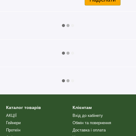
допомагає досягти необхідної
іально розроблений із
ення та максимального
та здоров’ю кишкових бактерій.
Каталог товарів
Клієнтам
АКЦІЇ
Вхід до кабінету
Гейнери
Обмін та повернення
Протеїн
Доставка і оплата