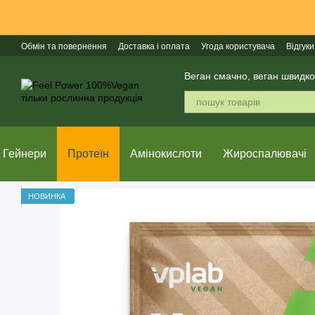
Перейти до основного контенту
Обмін та повернення
Доставка і оплата
Угода користувача
Відгуки
Веган смачно, веган швидко
Гейнери
Протеїн
Амінокислоти
Жироспалювачі
НОВИНКА