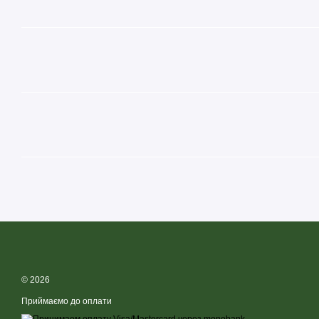
Веганський протеїн VPLab
м’який, вершковий і смачний, він 
добової норми білка, нарощувати та відновлювати м’язи. Спец
ферментованими веганськими білками для легкого перетравл
засвоєння для сприяння загальному здоров’ю травної системи 
© 2026
Приймаємо до оплати