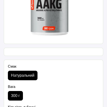
Смак
Натуральний
Вага
300 г
Кількість в банці