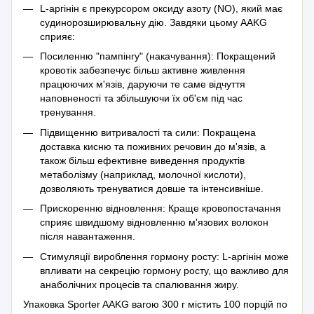
L-аргінін є прекурсором оксиду азоту (NO), який має
судинорозширювальну дію. Завдяки цьому AAKG
сприяє:
Посиленню "пампінгу" (накачування): Покращений
кровотік забезпечує більш активне живлення
працюючих м'язів, даруючи те саме відчуття
наповненості та збільшуючи їх об'єм під час
тренування.
Підвищенню витривалості та сили: Покращена
доставка кисню та поживних речовин до м'язів, а
також більш ефективне виведення продуктів
метаболізму (наприклад, молочної кислоти),
дозволяють тренуватися довше та інтенсивніше.
Прискоренню відновлення: Краще кровопостачання
сприяє швидшому відновленню м'язових волокон
після навантаження.
Стимуляції вироблення гормону росту: L-аргінін може
впливати на секрецію гормону росту, що важливо для
анаболічних процесів та спалювання жиру.
Упаковка Sporter AAKG вагою 300 г містить 100 порцій по