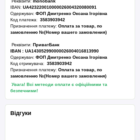
Реквізити:
monobank
IBAN:
UA423220010000026004320080091
Одержувач:
ФОП Дмитренко Оксана Ігорівна
Код платежа:
3583903942
Призначення платежу:
Оплата за товар, по
замовленню №(Номер вашего замовления)
Реквізити:
ПриватБанк
IBAN :
UA143052990000026004016813990
Одержувач:
ФОП Дмитренко Оксана Ігорівна
Код отримувача:
3583903942
Призначення платежу:
Оплата за товар, по
замовленню №(Номер вашего замовлення)
Увага! Всі метеоди оплати є офіційними та
безпечними!
Відгуки