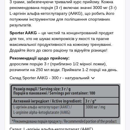
3 грами, забезпечуючи тривалий курс прийому. Кожна
рекомендована порція (3 г) включає значні 3000 мг (3 г)
L-аргінін альфа-кетоглутарату (AAKG), що робить його
потужним інструментом для поліпшення спортивних
результатів.
Sporter AAKG
– це чистий та концентрований продукт
для тих, хто не шукає компромісів у якості та прагне
максимальної продуктивності на кожному тренуванні.
Додайте його до свого раціону та відчуйте різницю!
Рекомендації щодо прийому:
дорослим порцію 3 г (приблизно 1/2 мірної ложки),
розчинити на 250 мл води. Приймати 1-2 порції на день.
Склад Sporter AAKG - 300 г - натуральний
Склад: L-аргінін альфа-кетоглутарат (ААКГ).