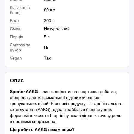
Кількість в
60 шт
банці
Вага
300 г
Смак
Натуральний
Порція
5 г
Лактоза та
Ні
цукор
Vegan
Так
Опис
Sporter AAKG
– високоефективна спортивна добавка,
створена для максимальної підтримки ваших
тренувальних цілей. В основі продукту – L-аргінін альфа-
кетоглутарат (AAKG), одна з найбільш біодоступних
форм амінокислоти L-аргініну, яка відіграє ключову роль
в організмі спортсмена.
Що робить AAKG незамінним?