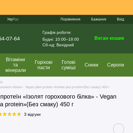
Порівняння
Укр
Рус
Бажання
Вхід
Графік роботи:
54-07-64
Веган кошик
Будні: 10:00–18:00
Сб-нд: Вихідний
Вітаміни
Горіхові
Готові
та
Снеки
Сиропи
пасти
суміші
мінерали
їн
ового білка» - Vegan plant protein «Іsolate pea protein»(Без смаку) 450 г
протеїн «Ізолят горохового білка» - Vegan
ea protein»(Без смаку) 450 г
3 відгуки