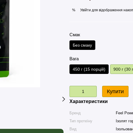
Увійти
для відображення накоп
%
Смак
Без смаку
Вага
450 г (15 порцій)
900 г (30 
Купити
Характеристики
Бренд
Feel Pow
Тип протеїну
Ізолят го
Вид
Ізольован