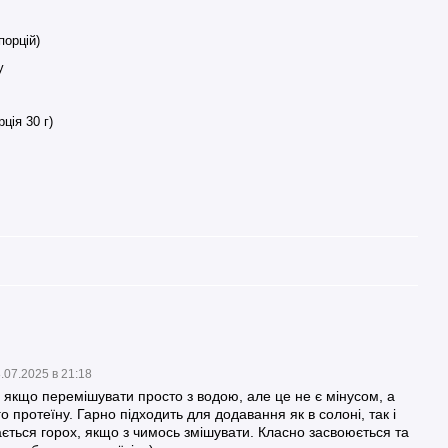
порцій)
у
рція 30 г)
.07.2025 в 21:18
, якщо перемішувати просто з водою, але це не є мінусом, а
 протеїну. Гарно підходить для додавання як в солоні, так і
вається горох, якщо з чимось змішувати. Класно засвоюється та