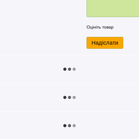
😋
о
Готово!
ті
Смакуй та заряджайся
Оцініть товар
Надіслати
🧁
🍲
Випічка
Інші страви
кту визначається індивідуально
му виробництві
м безпеки харчових продуктів HACCP
ожному етапі виробництва.