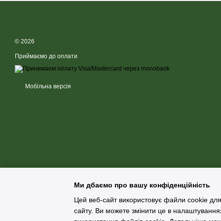
⚠️
Застереження:
Індивідуальна чутливість до компонентів продукт
зі складом.
© 2026
Приймаємо до оплати
🌡 УМОВИ ЗБЕРІГАННЯ
📦 ПАКУВАНН
Зберігати у сухому місці, захищеному від прямих
Порошок масо
Мобільна версія
сонячних променів, при температурі від
0°С до
допустиме відх
+25°С
та відносній вологості не більше
75%
. У
розфасовано у 
щільно закритій оригінальній упаковці.
кришкою з конт
пломба) або у 
зручного збері
Ми дбаємо про вашу конфіденційність
Цей веб-сайт використовує файли cookie для
сайту. Ви можете змінити це в налаштування