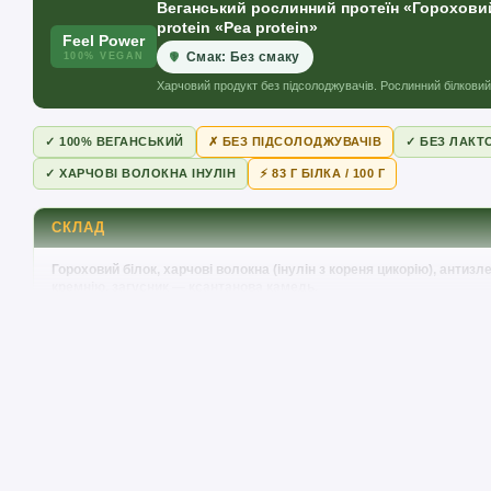
Веганський рослинний протеїн «Гороховий 
protein «Pea protein»
Feel Power
Смак: Без смаку
100% VEGAN
Харчовий продукт без підсолоджувачів. Рослинний білкови
✓ 100% ВЕГАНСЬКИЙ
✗ БЕЗ ПІДСОЛОДЖУВАЧІВ
✓ БЕЗ ЛАКТ
✓ ХАРЧОВІ ВОЛОКНА ІНУЛІН
⚡ 83 Г БІЛКА / 100 Г
СКЛАД
Гороховий білок, харчові волокна (інулін з кореня цикорію), анти
кремнію, загусник — ксантанова камедь.
⚠️
Алергени:
може містити сліди сої (ізолят соєвого білка). Пер
складом.
Feel Power 100% Vegan
ХАРЧОВА ЦІННІСТЬ / NUTRITI
ПОКАЗНИК
НА 100 Г