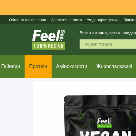
Перейти до основного контенту
Обмін та повернення
Доставка і оплата
Угода користувача
Відгуки
Веган смачно, веган швидко
Гейнери
Протеїн
Амінокислоти
Жироспалювачі