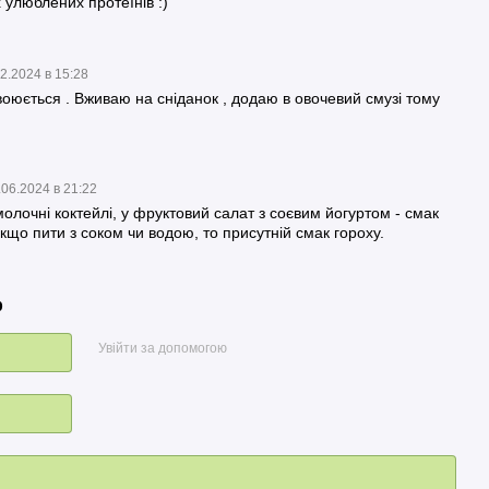
х улюблених протеїнів :)
2.2024 в 15:28
своюється . Вживаю на сніданок , додаю в овочевий смузі тому
.06.2024 в 21:22
молочні коктейлі, у фруктовий салат з соєвим йогуртом - смак
Якщо пити з соком чи водою, то присутній смак гороху.
р
Увійти за допомогою