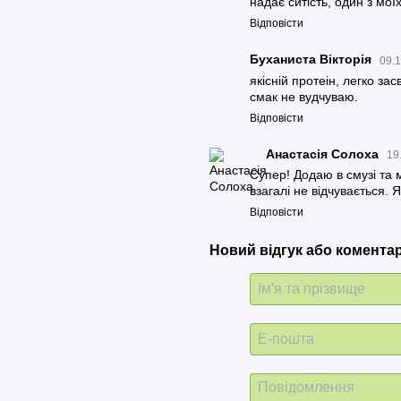
надає ситість, один з мої
123 ккал
Відповісти
516 кДж
Буханиста Вікторія
09.1
якісній протеін, легко за
25 г
смак не вудчуваю.
Відповісти
1,92 г
Анастасія Солоха
19
0,15 г
Супер! Додаю в смузі та 
взагалі не відчувається. 
1,5 г
Відповісти
0,15 г
Новий відгук або комента
0,6 г
0,02 г