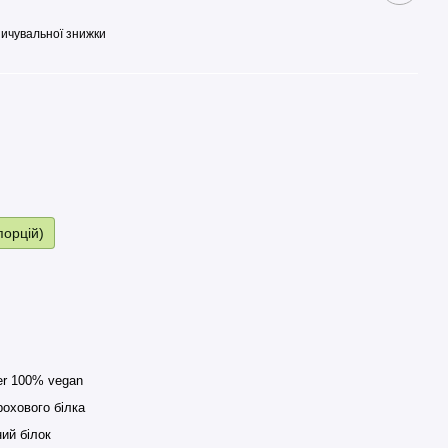
ичувальної знижки
порцій)
er 100% vegan
рохового білка
ий білок