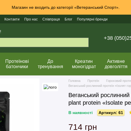
Магазин не входить до категорії «Ветеранський Спорт».
Контакти
Про нас
Співпраця
Блог
Популярні бренди
!
+38 (050)2
Протеїнові
До
Креатин
Активне
батончики
тренування
моногідрат
довголіття
Головна
Протеїн
Гороховий проте
Веганський рослинний протеїн «Ізолят горох
Веганський рослинний 
plant protein «Іsolate p
В наявності
Артикул: 61
714 грн