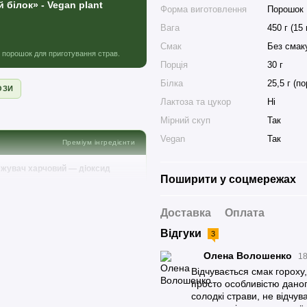
білок» - Vegan plant
Форма виготовлення
Порошок
Вага
450 г (15 
Смак
Без смак
й порошок для приготування страв.
Порція
30 г
Білка
25,5 г (по
ОЗИ
Лактоза та цукор
Ні
Мірний скуп
Так
Vegan
Так
Преміум інгредієнти
злежувач харчовий — діоксид
Поширити у соцмережах
Доставка
Оплата
ед споживанням ознайомтеся зі
Відгуки
3
Олена Волошенко
18
Відчувається смак гороху
ON FACTS
просто особливістю даного
солодкі страви, не відчу
НА ПОРЦІЮ 30 Г