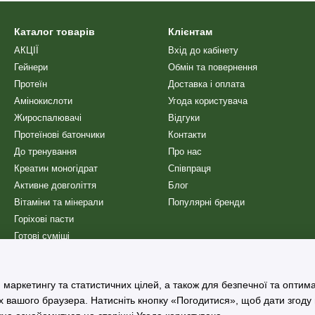
Каталог товарів
Клієнтам
у. Перед споживанням ознайомтеся
АКЦІЇ
Вхід до кабінету
Гейнери
Обмін та повернення
Протеїн
Доставка і оплата
Я
Амінокислоти
Угода користувача
Жироспалювачі
Відгуки
ю нетто
450 / 900 / 2700 / 4500 г
,
илення ±15 г. Продукт
Протеїнові батончики
Контакти
банку з харчового пластику з
До тренування
Про нас
ролем першого відкриття (захисна
Креатин моногідрат
Співпраця
пакет дой-пак з zip-застібкою для
гання.
Активне довголіття
Блог
Вітаміни та мінерали
Популярні бренди
Горіхові пасти
Готові суміші
Снеки
Сиропи
 маркетингу та статистичних цілей, а також для безпечної та оптим
Шейкери
х вашого браузера. Натисніть кнопку «Погодитися», щоб дати згоду