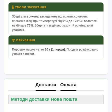
🌡 УМОВИ ЗБЕРІГАННЯ
Зберігати в сухому, захищеному від прямих сонячних
променів місці при температурі від
0°С до +25°С
і вологості
не більше
75%
. Зберігати в щільно закритій оригінальній
упаковці.
📦 ПАКУВАННЯ
Порошок масою нетто
30 г (1 порція)
. Продукт розфасовано
у пакет з плівки.
Доставка
Оплата
Методи доставки Нова пошта