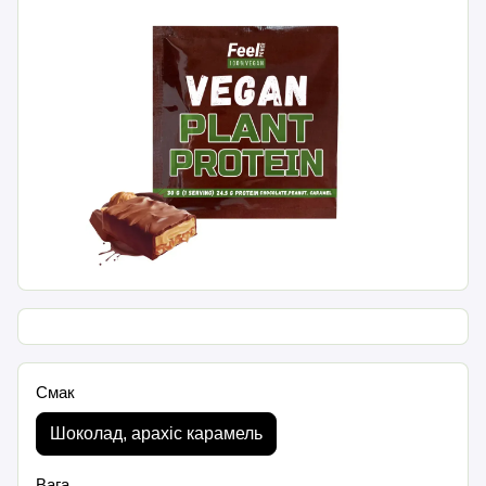
Смак
Шоколад, арахіс карамель
Вага