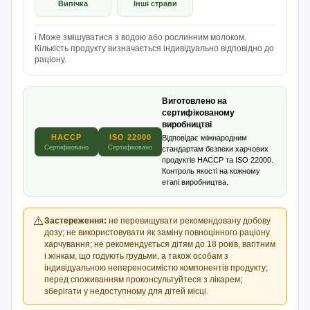
Випічка
Інші страви
ℹ️ Може змішуватися з водою або рослинним молоком.
Кількість продукту визначається індивідуально відповідно до
раціону.
Виготовлено на
сертифікованому
виробництві
HACCP
ISO 22000
Відповідає міжнародним
Сертифіковано
Сертифіковано
стандартам безпеки харчових
продуктів HACCP та ISO 22000.
Контроль якості на кожному
етапі виробництва.
⚠️
Застереження:
не перевищувати рекомендовану добову
дозу; не використовувати як заміну повноцінного раціону
харчування; не рекомендується дітям до 18 років, вагітним
і жінкам, що годують грудьми, а також особам з
індивідуальною непереносимістю компонентів продукту;
перед споживанням проконсультуйтеся з лікарем;
зберігати у недоступному для дітей місці.