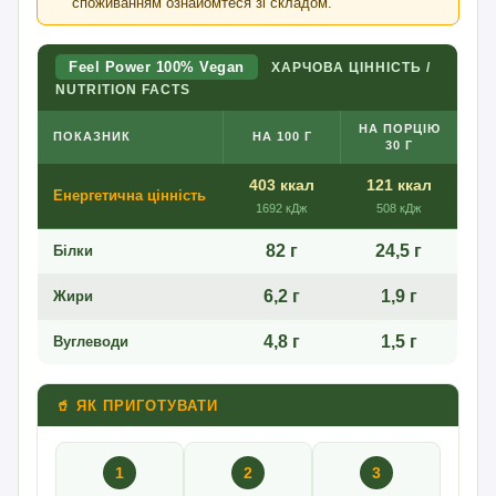
споживанням ознайомтеся зі складом.
Feel Power 100% Vegan
ХАРЧОВА ЦІННІСТЬ /
NUTRITION FACTS
НА ПОРЦІЮ
ПОКАЗНИК
НА 100 Г
30 Г
403 ккал
121 ккал
Енергетична цінність
1692 кДж
508 кДж
82 г
24,5 г
Білки
6,2 г
1,9 г
Жири
4,8 г
1,5 г
Вуглеводи
🥤 ЯК ПРИГОТУВАТИ
1
2
3