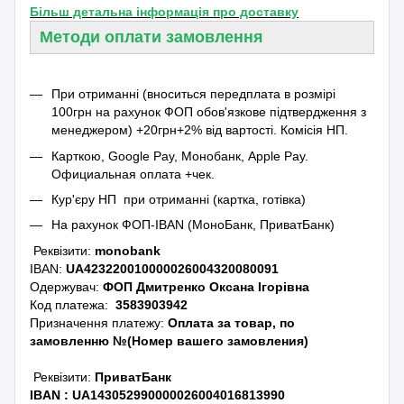
Більш детальна інформація про доставку
Методи оплати замовлення
При отриманні (вноситься передплата в розмірі
100грн на рахунок ФОП обов'язкове підтвердження з
менеджером) +20грн+2% від вартості.
Комісія НП.
Карткою, Google Pay, Монобанк, Apple Pay.
Официальная оплата +чек.
Кур'єру НП при отриманні (картка, готівка)
На рахунок ФОП-IBAN (МоноБанк, ПриватБанк)
Реквізити:
monobank
IBAN:
UA423220010000026004320080091
Одержувач:
ФОП Дмитренко Оксана Ігорівна
Код платежа:
3583903942
Призначення платежу:
Оплата за товар, по
замовленню №(Номер вашего замовления)
Реквізити:
ПриватБанк
IBAN :
UA143052990000026004016813990