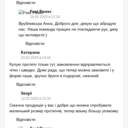
Відповісти
Feel Power
16.05.2025 в 12:18
Врублевська Анна, Доброго дня, дякую що абрадли
нас. Наша команда працює не покладаючи рук, дяку
що мотивуєте:)
Відповісти
Катерина
23.03.2025 в 14:44
Купую протеїн тільки тут, замовлення відправляються
чітко і швидко. Дуже рада, що тепер можна замовити і у
формі саше, зручно брати в подорожі, смачний.
Відповісти
Sergii
12.03.2025 в 15:34
Смачна продукція у вас і добре що можна спробувати
маленький розмір протеїнів, тепер візьму більшу упаковку
Відповісти