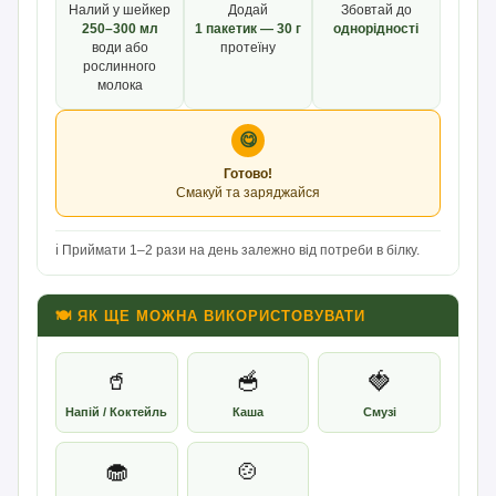
Налий у шейкер
Додай
Збовтай до
250–300 мл
1 пакетик — 30 г
однорідності
води або
протеїну
рослинного
молока
😋
Готово!
Смакуй та заряджайся
ℹ️ Приймати 1–2 рази на день залежно від потреби в білку.
🍽 ЯК ЩЕ МОЖНА ВИКОРИСТОВУВАТИ
🥤
🥣
🍓
Напій / Коктейль
Каша
Смузі
🧁
🍲