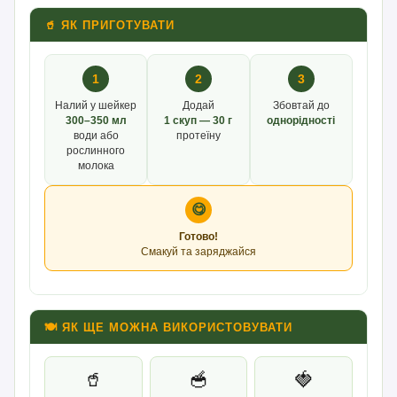
🥤 ЯК ПРИГОТУВАТИ
1
2
3
Налий у шейкер
Додай
Збовтай до
300–350 мл
1 скуп — 30 г
однорідності
води або
протеїну
рослинного
молока
😋
Готово!
Смакуй та заряджайся
🍽 ЯК ЩЕ МОЖНА ВИКОРИСТОВУВАТИ
🥤
🥣
🍓