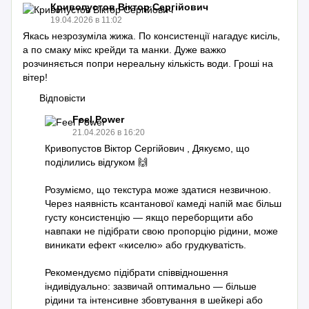
Кривопустов Віктор Сергійович
19.04.2026 в 11:02
Якась незрозуміла жижа. По консистенції нагадує кисіль,
а по смаку мікс крейди та манки. Дуже важко
розчиняється попри нереальну кількість води. Гроші на
вітер!
Відповісти
Feel Power
21.04.2026 в 16:20
Кривопустов Віктор Сергійович , Дякуємо, що
поділились відгуком 🙌
Розуміємо, що текстура може здатися незвичною.
Через наявність ксантанової камеді напій має більш
густу консистенцію — якщо переборщити або
навпаки не підібрати свою пропорцію рідини, може
виникати ефект «киселю» або грудкуватість.
Рекомендуємо підібрати співвідношення
індивідуально: зазвичай оптимально — більше
рідини та інтенсивне збовтування в шейкері або