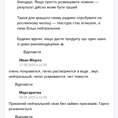
блендері. Якщо просто розмішувати ложкою —
результат дійсно може бути гірший.
Також для кращого смаку радимо спробувати на
рослинному молоці — текстура стає м’якшою, а
смак більш нейтральним.
Будемо вдячні, якщо дасте продукту ще один шанс
із цими рекомендаціями 🙏
Відповісти
Иван Мороз
17.09.2025 в 15:30
очень понравился, легко растворяется в воде , вкус
нейтральный, легко усваивается, нет тяжести.
Відповісти
Маргаритка
08.08.2025 в 14:20
Приємний нейтральний смак без зайвих присмаків. Гарно
розчиняється
Відповісти