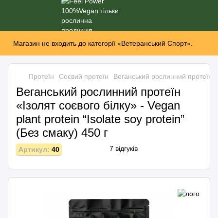
Магазин не входить до категорії «Ветеранський Спорт».
Протеїн
Соєвий протеїн
Веганський рослинний протеїн «Ізо
Веганський рослинний протеїн
«Ізолят соєвого білку» - Vegan
plant protein “Іsolate soy protein”
(Без смаку) 450 г
7 відгуків
Артикул:
40