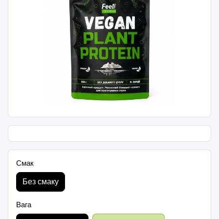
Смак
Без смаку
Вага