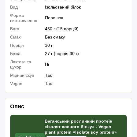
Вид
Ізольований білок
Форма
Порошок
виготовлення
Вага
450 г (15 порцій)
Смак
Без смаку
Порція
30 г
Білка
27 г (порція 30 г)
Лактоза та
Ні
цукор
Мірний скуп
Так
Vegan
Так
Опис
Веганський рослинний протеїн
«Ізолят соєвого білку» - Vegan
plant protein «Іsolate soy protein»