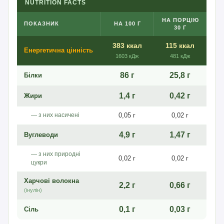
NUTRITION FACTS
НА ПОРЦІЮ
ПОКАЗНИК
НА 100 Г
30 Г
383 ккал
115 ккал
Енергетична цінність
1603 кДж
481 кДж
86 г
25,8 г
Білки
1,4 г
0,42 г
Жири
— з них насичені
0,05 г
0,02 г
4,9 г
1,47 г
Вуглеводи
— з них природні
0,02 г
0,02 г
цукри
Харчові волокна
2,2 г
0,66 г
(інулін)
0,1 г
0,03 г
Сіль