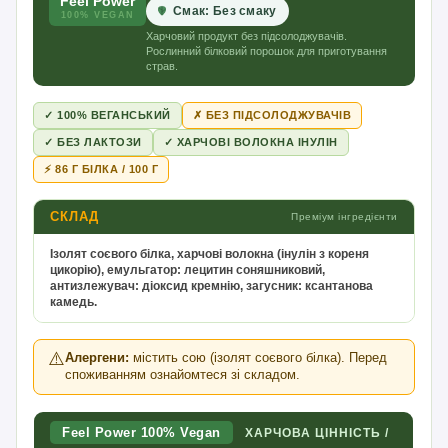
Feel Power
Смак: Без смаку
100% VEGAN
Харчовий продукт без підсолоджувачів.
Рослинний білковий порошок для приготування
страв.
✓ 100% ВЕГАНСЬКИЙ
✗ БЕЗ ПІДСОЛОДЖУВАЧІВ
✓ БЕЗ ЛАКТОЗИ
✓ ХАРЧОВІ ВОЛОКНА ІНУЛІН
⚡ 86 Г БІЛКА / 100 Г
СКЛАД
Преміум інгредієнти
Ізолят соєвого білка, харчові волокна (інулін з кореня
цикорію), емульгатор: лецитин соняшниковий,
антизлежувач: діоксид кремнію, загусник: ксантанова
камедь.
⚠️
Алергени:
містить сою (ізолят соєвого білка). Перед
споживанням ознайомтеся зі складом.
Feel Power 100% Vegan
ХАРЧОВА ЦІННІСТЬ /