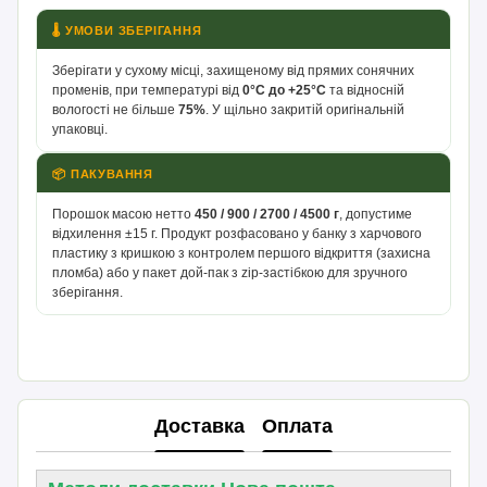
🌡 УМОВИ ЗБЕРІГАННЯ
Зберігати у сухому місці, захищеному від прямих сонячних
променів, при температурі від
0°С до +25°С
та відносній
вологості не більше
75%
. У щільно закритій оригінальній
упаковці.
📦 ПАКУВАННЯ
Порошок масою нетто
450 / 900 / 2700 / 4500 г
, допустиме
відхилення ±15 г. Продукт розфасовано у банку з харчового
пластику з кришкою з контролем першого відкриття (захисна
пломба) або у пакет дой-пак з zip-застібкою для зручного
зберігання.
Доставка
Оплата