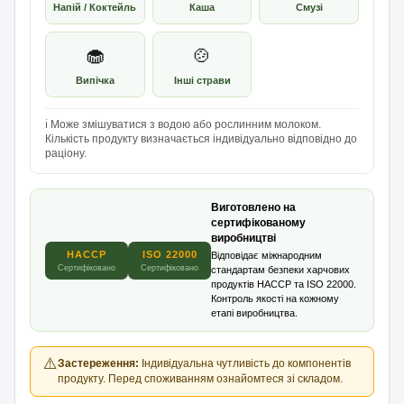
Напій / Коктейль
Каша
Смузі
🧁
🍲
Випічка
Інші страви
ℹ️ Може змішуватися з водою або рослинним молоком.
Кількість продукту визначається індивідуально відповідно до
раціону.
Виготовлено на
сертифікованому
виробництві
HACCP
ISO 22000
Відповідає міжнародним
Сертифіковано
Сертифіковано
стандартам безпеки харчових
продуктів HACCP та ISO 22000.
Контроль якості на кожному
етапі виробництва.
⚠️
Застереження:
Індивідуальна чутливість до компонентів
продукту. Перед споживанням ознайомтеся зі складом.