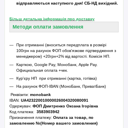
відправляються наступного дня! СБ-НД вихідний.
Більш детальна інформація про доставку
Методи оплати замовлення
При отриманні (вноситься передплата в розмірі
100грн на рахунок ФОП обов'язкове підтвердження з
менеджером) +20грн+2% від вартості.
Комісія НП.
Карткою, Google Pay, Монобанк, Apple Pay.
Официальная оплата +чек.
Кур'єру НП при отриманні (картка, готівка)
На рахунок ФОП-IBAN (МоноБанк, ПриватБанк)
Реквізити:
monobank
IBAN:
UA423220010000026004320080091
Одержувач:
ФОП Дмитренко Оксана Ігорівна
Код платежа:
3583903942
Призначення платежу:
Оплата за товар, по
замовленню №(Номер вашего замовления)