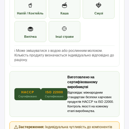
🥤
🥣
🍓
Напій / Коктейль
Каша
Смузі
🧁
🍲
Випічка
Інші страви
ℹ️ Може змішуватися з водою або рослинним молоком.
Кількість продукту визначається індивідуально відповідно до
раціону.
Виготовлено на
сертифікованому
виробництві
HACCP
ISO 22000
Відповідає міжнародним
Сертифіковано
Сертифіковано
стандартам безпеки харчових
продуктів HACCP та ISO 22000.
Контроль якості на кожному
етапі виробництва.
⚠️
Застереження:
Індивідуальна чутливість до компонентів