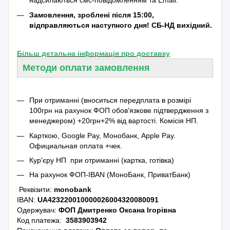
надсилаються смс-повідомленням та Emаil.
Замовлення, зроблені після 15:00,
відправляються наступного дня! СБ-НД вихідний.
Більш детальна інформація про доставку
Методи оплати замовлення
При отриманні (вноситься передплата в розмірі
100грн на рахунок ФОП обов'язкове підтвердження з
менеджером) +20грн+2% від вартості.
Комісія НП.
Карткою, Google Pay, Монобанк, Apple Pay.
Официальная оплата +чек.
Кур'єру НП при отриманні (картка, готівка)
На рахунок ФОП-IBAN (МоноБанк, ПриватБанк)
Реквізити:
monobank
IBAN:
UA423220010000026004320080091
Одержувач:
ФОП Дмитренко Оксана Ігорівна
Код платежа:
3583903942