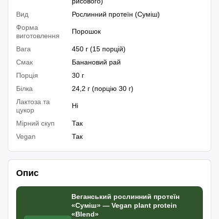
рисового)
Вид
Рослинний протеїн (Суміш)
Форма
Порошок
виготовлення
Вага
450 г (15 порцій)
Смак
Банановий рай
Порція
30 г
Білка
24,2 г (порцію 30 г)
Лактоза та
Ні
цукор
Мірний скуп
Так
Vegan
Так
Опис
Веганський рослинний протеїн
«Суміш» — Vegan plant protein
«Blend»