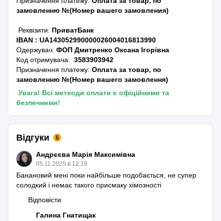
Призначення платежу:
Оплата за товар, по
замовленню №(Номер вашего замовления)
Реквізити:
ПриватБанк
IBAN :
UA143052990000026004016813990
Одержувач:
ФОП Дмитренко Оксана Ігорівна
Код отримувача:
3583903942
Призначення платежу:
Оплата за товар, по
замовленню №(Номер вашего замовлення)
Увага! Всі метеоди оплати є офіційними та
безпечними!
Відгуки
5
Андрєєва Марія Максимівна
05.11.2025 в 12:19
Банановий мені поки найбільше подобається, не супер
солодкий і немає такого присмаку хімозності
Відповісти
Галина Гнатищак