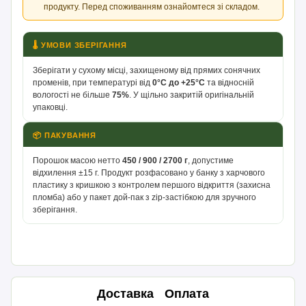
продукту. Перед споживанням ознайомтеся зі складом.
🌡 УМОВИ ЗБЕРІГАННЯ
Зберігати у сухому місці, захищеному від прямих сонячних
променів, при температурі від
0°С до +25°С
та відносній
вологості не більше
75%
. У щільно закритій оригінальній
упаковці.
📦 ПАКУВАННЯ
Порошок масою нетто
450 / 900 / 2700 г
, допустиме
відхилення ±15 г. Продукт розфасовано у банку з харчового
пластику з кришкою з контролем першого відкриття (захисна
пломба) або у пакет дой-пак з zip-застібкою для зручного
зберігання.
Доставка
Оплата