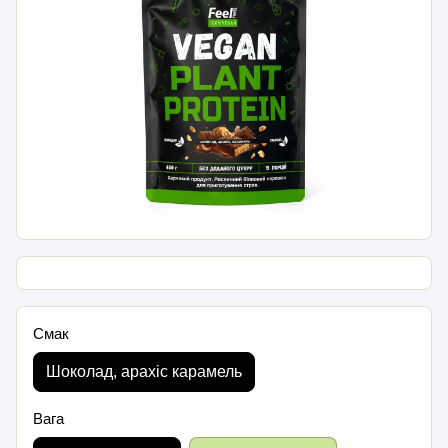
Смак
Шоколад, арахіс карамель
Вага