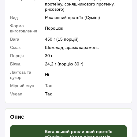
протеїну, соняшникового протеїну,
рисового)
Вид
Рослинний протеїн (Суміш)
Форма
Порошок
виготовлення
Вага
450 г (15 порцій)
Смак
Шоколад, арахіс карамель
Порція
30 г
Білка
24,2 г (порцію 30 г)
Лактоза та
Ні
цукор
Мірний скуп
Так
Vegan
Так
Опис
Веганський рослинний протеїн