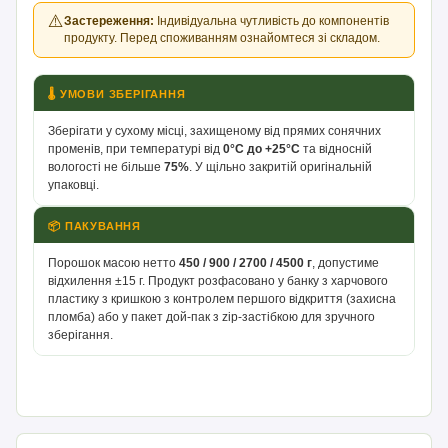
⚠️
Застереження:
Індивідуальна чутливість до компонентів
продукту. Перед споживанням ознайомтеся зі складом.
🌡 УМОВИ ЗБЕРІГАННЯ
Зберігати у сухому місці, захищеному від прямих сонячних
променів, при температурі від
0°С до +25°С
та відносній
вологості не більше
75%
. У щільно закритій оригінальній
упаковці.
📦 ПАКУВАННЯ
Порошок масою нетто
450 / 900 / 2700 / 4500 г
, допустиме
відхилення ±15 г. Продукт розфасовано у банку з харчового
пластику з кришкою з контролем першого відкриття (захисна
пломба) або у пакет дой-пак з zip-застібкою для зручного
зберігання.