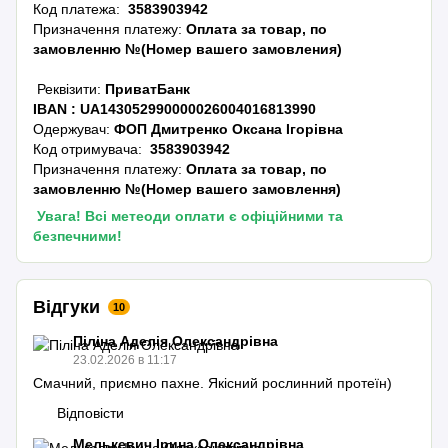
Код платежа:
3583903942
Призначення платежу:
Оплата за товар, по
замовленню №(Номер вашего замовления)
Реквізити:
ПриватБанк
IBAN :
UA143052990000026004016813990
Одержувач:
ФОП Дмитренко Оксана Ігорівна
Код отримувача:
3583903942
Призначення платежу:
Оплата за товар, по
замовленню №(Номер вашего замовлення)
Увага! Всі метеоди оплати є офіційними та
безпечними!
Відгуки
10
Піліна Аделія Олександрівна
23.02.2026 в 11:17
Смачний, приємно пахне. Якісний рослинний протеїн)
Відповісти
Мелькевич Ірина Олександрівна