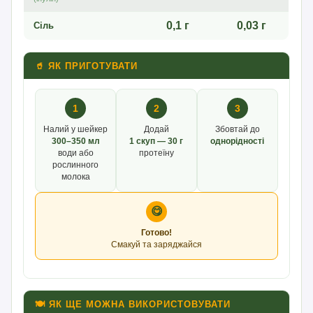
0,1 г
0,03 г
Сіль
🥤 ЯК ПРИГОТУВАТИ
1
2
3
Налий у шейкер
Додай
Збовтай до
300–350 мл
1 скуп — 30 г
однорідності
води або
протеїну
рослинного
молока
😋
Готово!
Смакуй та заряджайся
🍽 ЯК ЩЕ МОЖНА ВИКОРИСТОВУВАТИ