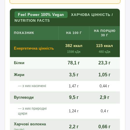
Feel Power 100% Vegan
ХАРЧОВА ЦІННІСТЬ /
NUTRITION FACTS
НА ПОРЦІЮ
ПОКАЗНИК
НА 100 Г
30 Г
382 ккал
115 ккал
Енергетична цінність
1598 кДж
480 кДж
78,1 г
23,3 г
Білки
3,5 г
1,05 г
Жири
— з них насичені
1,47 г
0,44 г
9,5 г
2,9 г
Вуглеводи
— з них природні
1,24 г
0,4 г
цукри
Харчові волокна
2,2 г
0,66 г
(інулін)