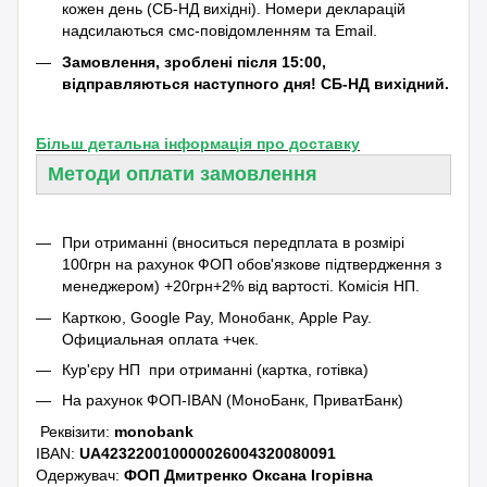
кожен день (СБ-НД вихідні). Номери декларацій
надсилаються смс-повідомленням та Emаil.
Замовлення, зроблені після 15:00,
відправляються наступного дня! СБ-НД вихідний.
Більш детальна інформація про доставку
Методи оплати замовлення
При отриманні (вноситься передплата в розмірі
100грн на рахунок ФОП обов'язкове підтвердження з
менеджером) +20грн+2% від вартості.
Комісія НП.
Карткою, Google Pay, Монобанк, Apple Pay.
Официальная оплата +чек.
Кур'єру НП при отриманні (картка, готівка)
На рахунок ФОП-IBAN (МоноБанк, ПриватБанк)
Реквізити:
monobank
IBAN:
UA423220010000026004320080091
Одержувач:
ФОП Дмитренко Оксана Ігорівна