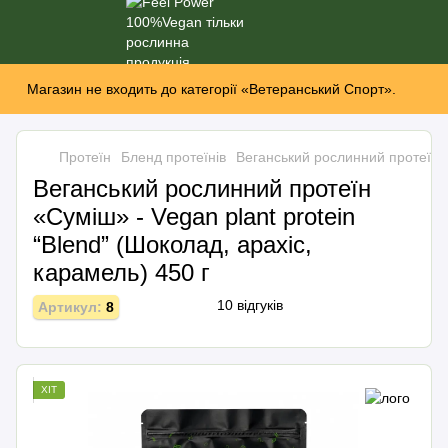
Магазин не входить до категорії «Ветеранський Спорт».
Протеїн
Бленд протеїнів
Веганський рослинний протеїн «С
Веганський рослинний протеїн
«Суміш» - Vegan plant protein
“Вlend” (Шоколад, арахіс,
карамель) 450 г
10 відгуків
Артикул:
8
ХІТ