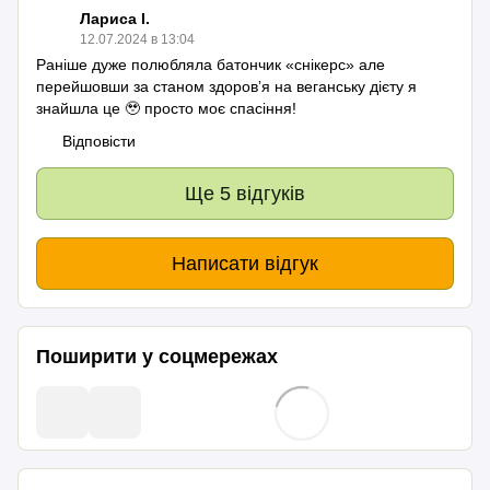
Лариса І.
12.07.2024 в 13:04
Раніше дуже полюбляла батончик «снікерс» але
перейшовши за станом здоровʼя на веганську дієту я
знайшла це 🥹 просто моє спасіння!
Відповісти
Ще 5 відгуків
Написати відгук
Поширити у соцмережах