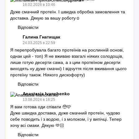
16.02.2026 в 10:46
Дуже смачний протеїн. І швидка обробка замовлення та
доставка. Дякую за вашу роботу☺️
Відповісти
Галина Гнатищак
24.03.2025 в 22:59
Я перепробувала багато протеїнів на рослинній основі,
однак цей - топ) Я не вживаю взагалі ніяких солодощів,
лише готую десерти сама, а з цим протеїном десерти
виходять ну дуже смачні) І відчуття після вживання цього
протеїну також. Ніякого дискофорту)
Відповісти
Anastasia Ivanchenko
13.08.2024 в 16:25
Я вам готова оди співати 🥹🩷
Дуже швидка доставка, дуже смачний протеїн, чудово
себе поводить і з водою, і з молоком, і у випічці. Тепер
хочу всі смаки. Дякую 🫶🏻
Відповісти