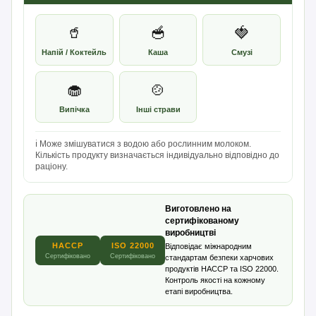
🥤
🥣
🍓
Напій / Коктейль
Каша
Смузі
🧁
🍲
Випічка
Інші страви
ℹ️ Може змішуватися з водою або рослинним молоком.
Кількість продукту визначається індивідуально відповідно до
раціону.
Виготовлено на
сертифікованому
виробництві
HACCP
ISO 22000
Відповідає міжнародним
Сертифіковано
Сертифіковано
стандартам безпеки харчових
продуктів HACCP та ISO 22000.
Контроль якості на кожному
етапі виробництва.