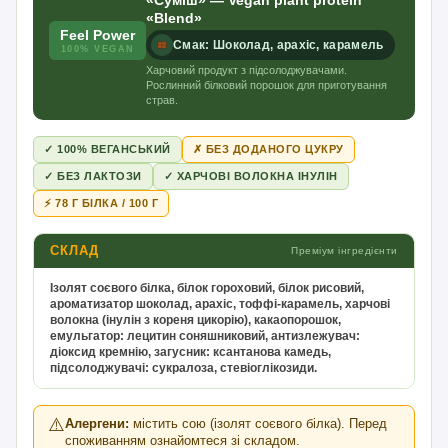
«Суміш» — Vegan plant protein
«Blend»
Feel Power
Смак: Шоколад, арахіс, карамель
100% VEGAN
Харчовий продукт з підсолоджувачами.
Рослинний білковий порошок для приготування
страв.
✓ 100% ВЕГАНСЬКИЙ
✗ БЕЗ ДОДАНОГО ЦУКРУ
✓ БЕЗ ЛАКТОЗИ
✓ ХАРЧОВІ ВОЛОКНА ІНУЛІН
⚡ 78 Г БІЛКА / 100 Г
СКЛАД
Преміум інгредієнти
Ізолят соєвого білка, білок гороховий, білок рисовий,
ароматизатор шоколад, арахіс, тоффі-карамель, харчові
волокна (інулін з кореня цикорію), какаопорошок,
емульгатор: лецитин соняшниковий, антизлежувач:
діоксид кремнію, загусник: ксантанова камедь,
підсолоджувачі: сукралоза, стевіоглікозиди.
⚠️
Алергени:
містить сою (ізолят соєвого білка). Перед
споживанням ознайомтеся зі складом.