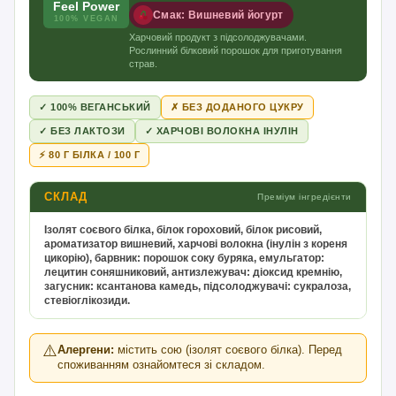
Feel Power
Смак: Вишневий йогурт
100% VEGAN
Харчовий продукт з підсолоджувачами.
Рослинний білковий порошок для приготування
страв.
✓ 100% ВЕГАНСЬКИЙ
✗ БЕЗ ДОДАНОГО ЦУКРУ
✓ БЕЗ ЛАКТОЗИ
✓ ХАРЧОВІ ВОЛОКНА ІНУЛІН
⚡ 80 Г БІЛКА / 100 Г
СКЛАД
Преміум інгредієнти
Ізолят соєвого білка, білок гороховий, білок рисовий,
ароматизатор вишневий, харчові волокна (інулін з кореня
цикорію), барвник: порошок соку буряка, емульгатор:
лецитин соняшниковий, антизлежувач: діоксид кремнію,
загусник: ксантанова камедь, підсолоджувачі: сукралоза,
стевіоглікозиди.
⚠️
Алергени:
містить сою (ізолят соєвого білка). Перед
споживанням ознайомтеся зі складом.