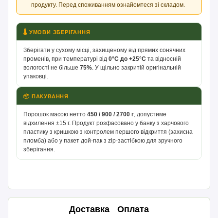
продукту. Перед споживанням ознайомтеся зі складом.
🌡 УМОВИ ЗБЕРІГАННЯ
Зберігати у сухому місці, захищеному від прямих сонячних
променів, при температурі від
0°С до +25°С
та відносній
вологості не більше
75%
. У щільно закритій оригінальній
упаковці.
📦 ПАКУВАННЯ
Порошок масою нетто
450 / 900 / 2700 г
, допустиме
відхилення ±15 г. Продукт розфасовано у банку з харчового
пластику з кришкою з контролем першого відкриття (захисна
пломба) або у пакет дой-пак з zip-застібкою для зручного
зберігання.
Доставка
Оплата