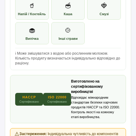
🥤
🥣
🍓
Напій / Коктейль
Каша
Смузі
🧁
🍲
Випічка
Інші страви
ℹ️ Може змішуватися з водою або рослинним молоком.
Кількість продукту визначається індивідуально відповідно до
раціону.
Виготовлено на
сертифікованому
виробництві
HACCP
ISO 22000
Відповідає міжнародним
Сертифіковано
Сертифіковано
стандартам безпеки харчових
продуктів HACCP та ISO 22000.
Контроль якості на кожному
етапі виробництва.
⚠️
Застереження:
Індивідуальна чутливість до компонентів