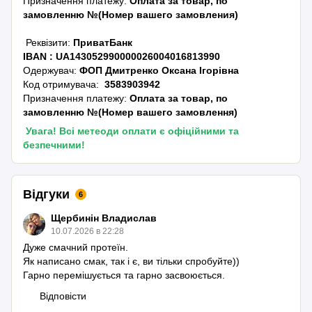
Призначення платежу:
Оплата за товар, по
замовленню №(Номер вашего замовления)
Реквізити:
ПриватБанк
IBAN :
UA143052990000026004016813990
Одержувач:
ФОП Дмитренко Оксана Ігорівна
Код отримувача:
3583903942
Призначення платежу:
Оплата за товар, по
замовленню №(Номер вашего замовлення)
Увага! Всі метеоди оплати є офіційними та
безпечними!
Відгуки
6
Щербинін Владислав
10.07.2026 в 22:28
Дуже смачний протеїн.
Як написано смак, так і є, ви тільки спробуйте))
Гарно перемішується та гарно засвоюється.
Відповісти