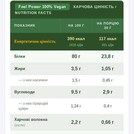
Feel Power 100% Vegan
ХАРЧОВА ЦІННІСТЬ /
NUTRITION FACTS
НА ПОРЦІЮ
ПОКАЗНИК
НА 100 Г
30 Г
390 ккал
117 ккал
Енергетична цінність
1635 кДж
491 кДж
80 г
23,8 г
Білки
3,5 г
1,05 г
Жири
— з них насичені
1,5 г
0,45 г
9,5 г
2,9 г
Вуглеводи
— з них природні
1,24 г
0,4 г
цукри
Харчові волокна
2,2 г
0,66 г
(інулін)