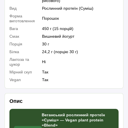
рисового)
Вид
Рослинний протеїн (Суміш)
Форма
Порошок
виготовлення
Вага
450 г (15 порцій)
Смак
Вишневий йогурт
Порція
30 г
Білка
24,2 г (порцію 30 г)
Лактоза та
Ні
цукор
Мірний скуп
Так
Vegan
Так
Опис
Веганський рослинний протеїн
«Суміш» — Vegan plant protein
«Blend»