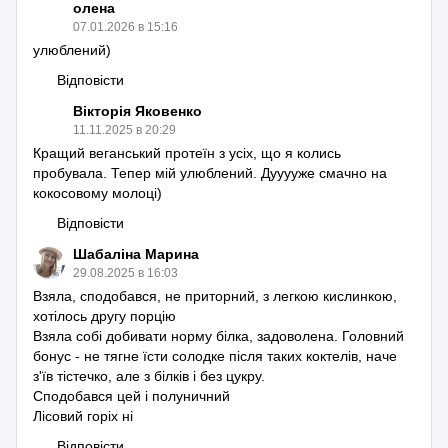
олена
07.01.2026 в 15:16
улюблений)
Відповісти
Вікторія Яковенко
11.11.2025 в 20:29
Кращий веганський протеїн з усіх, що я колись
пробувала. Тепер мій улюблений. Дууууже смачно на
кокосовому молоці)
Відповісти
Шабаліна Марина
29.08.2025 в 16:03
Взяла, сподобався, не приторний, з легкою кислинкою,
хотілось другу порцію
Взяла собі добивати норму білка, задоволена. Головний
бонус - не тягне їсти солодке після таких коктелів, наче
з'їв тістечко, але з білків і без цукру.
Сподобався цей і полуничний
Лісовий горіх ні
Відповісти