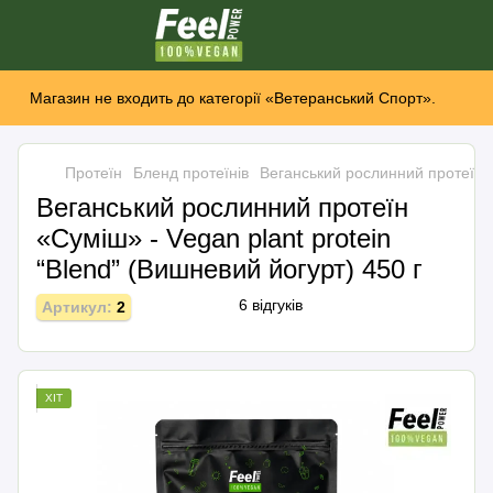
Магазин не входить до категорії «Ветеранський Спорт».
Протеїн
Бленд протеїнів
Веганський рослинний протеїн «С
Веганський рослинний протеїн
«Суміш» - Vegan plant protein
“Вlend” (Вишневий йогурт) 450 г
6 відгуків
Артикул:
2
ХІТ