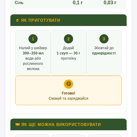
0,1 г
0,03 г
Сіль
🥤 ЯК ПРИГОТУВАТИ
1
2
3
Налий у шейкер
Додай
Збовтай до
300–350 мл
1 скуп — 30 г
однорідності
води або
протеїну
рослинного
молока
😋
Готово!
Смакуй та заряджайся
🍽 ЯК ЩЕ МОЖНА ВИКОРИСТОВУВАТИ