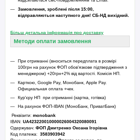
надсилаються смс-повідомленням та Emаil.
Замовлення, зроблені після 15:00,
відправляються наступного дня! СБ-НД вихідний.
Більш детальна інформація про доставку
Методи оплати замовлення
При отриманні (вноситься передплата в розмірі
100грн на рахунок ФОП обов'язкове підтвердження з
менеджером) +20грн+2% від вартості.
Комісія НП.
Карткою, Google Pay, Монобанк, Apple Pay.
Официальная оплата +чек.
Кур'єру НП при отриманні (картка, готівка)
На рахунок ФОП-IBAN (МоноБанк, ПриватБанк)
Реквізити:
monobank
IBAN:
UA423220010000026004320080091
Одержувач:
ФОП Дмитренко Оксана Ігорівна
Код платежа:
3583903942