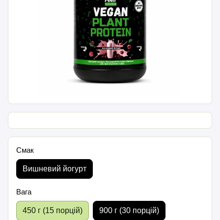
Смак
Вишневий йогурт
Вага
450 г (15 порцій)
900 г (30 порцій)