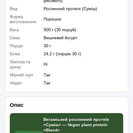
рисового)
Вид
Рослинний протеїн (Суміш)
Форма
Порошок
виготовлення
Вага
900 г (30 порцій)
Смак
Вишневий йогурт
Порція
30 г
Білка
24,2 г (порцію 30 г)
Лактоза та
Ні
цукор
Мірний скуп
Так
Vegan
Так
Опис
Веганський рослинний протеїн
«Суміш» — Vegan plant protein
«Blend»