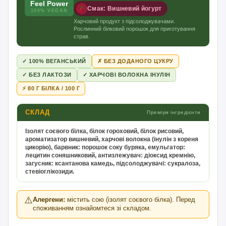
Feel Power
Смак: Вишневий йогурт
100% VEGAN
Харчовий продукт з підсолоджувачами.
Рослинний білковий порошок для приготування
страв.
✓ 100% ВЕГАНСЬКИЙ
✗ БЕЗ ДОДАНОГО ЦУКРУ
✓ БЕЗ ЛАКТОЗИ
✓ ХАРЧОВІ ВОЛОКНА ІНУЛІН
⚡ 80 Г БІЛКА / 100 Г
СКЛАД
Преміум інгредієнти
Ізолят соєвого білка, білок гороховий, білок рисовий,
ароматизатор вишневий, харчові волокна (інулін з кореня
цикорію), барвник: порошок соку буряка, емульгатор:
лецитин соняшниковий, антизлежувач: діоксид кремнію,
загусник: ксантанова камедь, підсолоджувачі: сукралоза,
стевіоглікозиди.
⚠️
Алергени:
містить сою (ізолят соєвого білка). Перед
споживанням ознайомтеся зі складом.