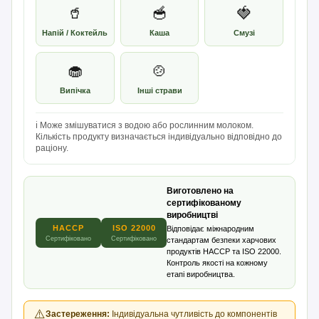
🥤
🥣
🍓
Напій / Коктейль
Каша
Смузі
🧁
🍲
Випічка
Інші страви
ℹ️ Може змішуватися з водою або рослинним молоком.
Кількість продукту визначається індивідуально відповідно до
раціону.
Виготовлено на
сертифікованому
виробництві
HACCP
ISO 22000
Відповідає міжнародним
Сертифіковано
Сертифіковано
стандартам безпеки харчових
продуктів HACCP та ISO 22000.
Контроль якості на кожному
етапі виробництва.
⚠️
Застереження:
Індивідуальна чутливість до компонентів