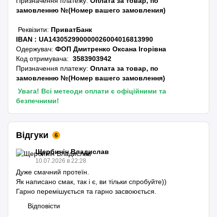
Призначення платежу:
Оплата за товар, по
замовленню №(Номер вашего замовления)
Реквізити:
ПриватБанк
IBAN :
UA143052990000026004016813990
Одержувач:
ФОП Дмитренко Оксана Ігорівна
Код отримувача:
3583903942
Призначення платежу:
Оплата за товар, по
замовленню №(Номер вашего замовлення)
Увага! Всі метеоди оплати є офіційними та
безпечними!
Відгуки
6
Щербинін Владислав
10.07.2026 в 22:28
Дуже смачний протеїн.
Як написано смак, так і є, ви тільки спробуйте))
Гарно перемішується та гарно засвоюється.
Відповісти