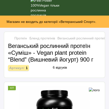
Магазин не входить до категорії «Ветеранський Спорт».
Протеїн
Бленд протеїнів
Веганський рослинний протеїн «С
Веганський рослинний протеїн
«Суміш» - Vegan plant protein
“Вlend” (Вишневий йогурт) 900 г
6 відгуків
Артикул:
1
ХІТ