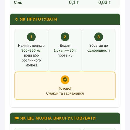
0,1 г
0,03 г
Сіль
🥤 ЯК ПРИГОТУВАТИ
1
2
3
Налий у шейкер
Додай
Збовтай до
300–350 мл
1 скуп — 30 г
однорідності
води або
протеїну
рослинного
молока
😋
Готово!
Смакуй та заряджайся
🍽 ЯК ЩЕ МОЖНА ВИКОРИСТОВУВАТИ