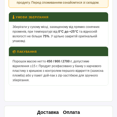
продукту. Перед споживанням ознайомтеся зі складом.
🌡 УМОВИ ЗБЕРІГАННЯ
Зберігати у сухому місці, захищеному від прямих сонячних
променів, при температурі від
0°С до +25°С
та відносній
вологості не більше
75%
. У щільно закритій оригінальній
упаковці.
📦 ПАКУВАННЯ
Порошок масою нетто
450 / 900 / 2700 г
, допустиме
відхилення ±15 г. Продукт розфасовано у банку з харчового
пластику з кришкою з контролем першого відкриття (захисна
пломба) або у пакет дой-пак з zip-застібкою для зручного
зберігання.
Доставка
Оплата