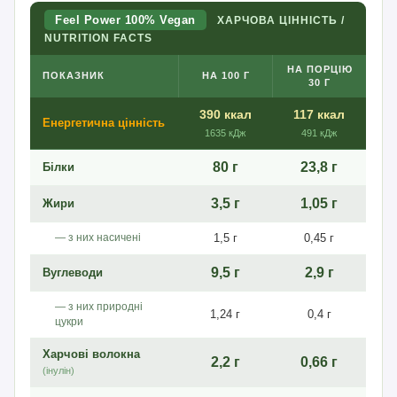
Feel Power 100% Vegan
ХАРЧОВА ЦІННІСТЬ /
NUTRITION FACTS
НА ПОРЦІЮ
ПОКАЗНИК
НА 100 Г
30 Г
390 ккал
117 ккал
Енергетична цінність
1635 кДж
491 кДж
80 г
23,8 г
Білки
3,5 г
1,05 г
Жири
— з них насичені
1,5 г
0,45 г
9,5 г
2,9 г
Вуглеводи
— з них природні
1,24 г
0,4 г
цукри
Харчові волокна
2,2 г
0,66 г
(інулін)