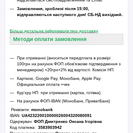
надсилаються смс-повідомленням та Emаil.
Замовлення, зроблені після 15:00,
відправляються наступного дня! СБ-НД вихідний.
Більш детальна інформація про доставку
Методи оплати замовлення
При отриманні (вноситься передплата в розмірі
100грн на рахунок ФОП обов'язкове підтвердження з
менеджером) +20грн+2% від вартості.
Комісія НП.
Карткою, Google Pay, Монобанк, Apple Pay.
Официальная оплата +чек.
Кур'єру НП при отриманні (картка, готівка)
На рахунок ФОП-IBAN (МоноБанк, ПриватБанк)
Реквізити:
monobank
IBAN:
UA423220010000026004320080091
Одержувач:
ФОП Дмитренко Оксана Ігорівна
Код платежа:
3583903942