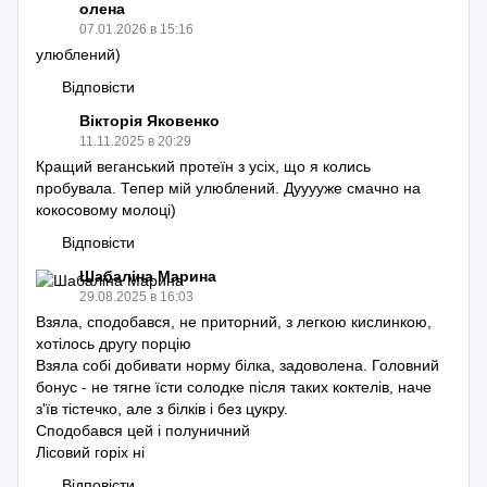
олена
07.01.2026 в 15:16
улюблений)
Відповісти
Вікторія Яковенко
11.11.2025 в 20:29
Кращий веганський протеїн з усіх, що я колись
пробувала. Тепер мій улюблений. Дууууже смачно на
кокосовому молоці)
Відповісти
Шабаліна Марина
29.08.2025 в 16:03
Взяла, сподобався, не приторний, з легкою кислинкою,
хотілось другу порцію
Взяла собі добивати норму білка, задоволена. Головний
бонус - не тягне їсти солодке після таких коктелів, наче
з'їв тістечко, але з білків і без цукру.
Сподобався цей і полуничний
Лісовий горіх ні
Відповісти