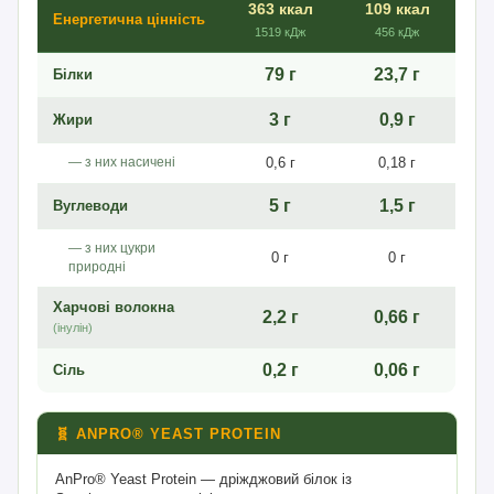
363 ккал
109 ккал
Енергетична цінність
1519 кДж
456 кДж
79 г
23,7 г
Білки
3 г
0,9 г
Жири
— з них насичені
0,6 г
0,18 г
5 г
1,5 г
Вуглеводи
— з них цукри
0 г
0 г
природні
Харчові волокна
2,2 г
0,66 г
(інулін)
0,2 г
0,06 г
Сіль
🧬 ANPRO® YEAST PROTEIN
AnPro® Yeast Protein — дріжджовий білок із