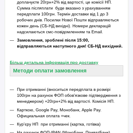
доплачуєте 20грн+2% від вартості, це комісії НП.
Сумма післяплати буде вказано з урахуванням
передплати 100грн. Термін доставки від 1 до 3
робочих днів. Посилки Нової Пошти відправляються
кожен день (СБ-НД вихідні). Номери декларацій
надсилаються смс-повідомленням та Emаil.
Замовлення, зроблені після 15:00,
відправляються наступного дня! СБ-НД вихідний.
Більш детальна інформація про доставку
Методи оплати замовлення
При отриманні (вноситься передплата в розмірі
100грн на рахунок ФОП обов'язкове підтвердження з
менеджером) +20грн+2% від вартості.
Комісія НП.
Карткою, Google Pay, Монобанк, Apple Pay.
Официальная оплата +чек.
Кур'єру НП при отриманні (картка, готівка)
На рахунок ФОП-IBAN (МоноБанк, ПриватБанк)