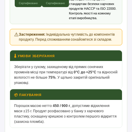
Сертифіковано
Сертифіковано
стандартам безпеки харчових
продуктів HACCP та ISO 22000.
Контроль якості на кожному
етапі виробництва.
⚠️
Застереження:
Індивідуальна чутливість до компонентів
продукту. Перед споживанням ознайомтеся зі складом.
🌡 УМОВИ ЗБЕРІГАННЯ
Зберігати у сухому, захищеному від прямих сонячних
променів місці при температурі від
0°С до +25°С
та відносній
вологості не більше
75%
. У щільно закритій оригінальній
упаковці.
📦 ПАКУВАННЯ
Порошок масою нетто
450 / 900 г
, допустиме відхилення
маси ±15 г. Продукт розфасовано у банку з харчового
пластику, оснащену кришкою з контролем першого відкриття
(захисна пломба).