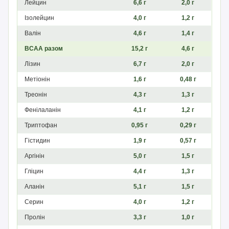
Лейцин
6,6 г
2,0 г
Ізолейцин
4,0 г
1,2 г
Валін
4,6 г
1,4 г
BCAA разом
15,2 г
4,6 г
Лізин
6,7 г
2,0 г
Метіонін
1,6 г
0,48 г
Треонін
4,3 г
1,3 г
Фенілаланін
4,1 г
1,2 г
Триптофан
0,95 г
0,29 г
Гістидин
1,9 г
0,57 г
Аргінін
5,0 г
1,5 г
Гліцин
4,4 г
1,3 г
Аланін
5,1 г
1,5 г
Серин
4,0 г
1,2 г
Пролін
3,3 г
1,0 г