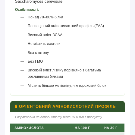
Saccharomyces cerevisiae.
Особливості:
Понад 70–80% білка
Повноцінний амінокислотний профіль (EAA)
Високий вміст BCAA
Не містить лактози
Без глютену
Без ГМО
Високий вміст лізину порівняно з багатьма
рослинними білками
Містить більше метіоніну, ніж гороховий білок
🧪 ОРІЄНТОВНИЙ АМІНОКИСЛОТНИЙ ПРОФІЛЬ
Розраховано на основі вмісту білка 79 г/100 г продукту
АМІНОКИСЛОТА
НА 100 Г
НА 30 Г