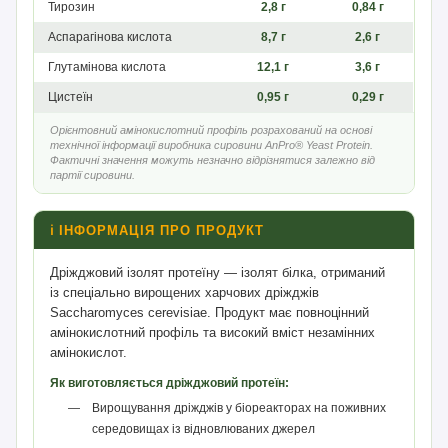
Тирозин
2,8 г
0,84 г
Аспарагінова кислота
8,7 г
2,6 г
Глутамінова кислота
12,1 г
3,6 г
Цистеїн
0,95 г
0,29 г
Орієнтовний амінокислотний профіль розрахований на основі
технічної інформації виробника сировини AnPro® Yeast Protein.
Фактичні значення можуть незначно відрізнятися залежно від
партії сировини.
ℹ️ ІНФОРМАЦІЯ ПРО ПРОДУКТ
Дріжджовий ізолят протеїну — ізолят білка, отриманий
із спеціально вирощених харчових дріжджів
Saccharomyces cerevisiae. Продукт має повноцінний
амінокислотний профіль та високий вміст незамінних
амінокислот.
Як виготовляється дріжджовий протеїн:
Вирощування дріжджів у біореакторах на поживних
середовищах із відновлюваних джерел