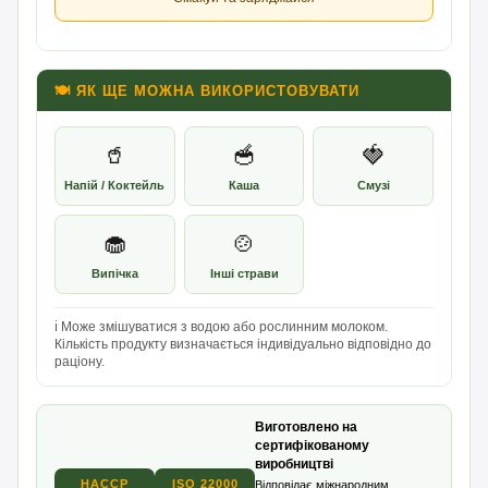
🍽 ЯК ЩЕ МОЖНА ВИКОРИСТОВУВАТИ
🥤
🥣
🍓
Напій / Коктейль
Каша
Смузі
🧁
🍲
Випічка
Інші страви
ℹ️ Може змішуватися з водою або рослинним молоком.
Кількість продукту визначається індивідуально відповідно до
раціону.
Виготовлено на
сертифікованому
виробництві
HACCP
ISO 22000
Відповідає міжнародним