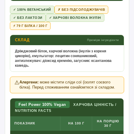
✓ 100% ВЕГАНСЬКИЙ
✗ БЕЗ ПІДСОЛОДЖУВАЧІВ
✓ БЕЗ ЛАКТОЗИ
✓ ХАРЧОВІ ВОЛОКНА ІНУЛІН
⚡ 79 Г БІЛКА / 100 Г
СКЛАД
Преміум інгредієнти
Дріжджовий білок, харчові волокна (інулін з кореня
цикорію), емульгатор: лецитин соняшниковий,
антизлежувач: діоксид кремнію, загусник: ксантанова
камедь.
⚠️
Алергени:
може містити сліди сої (ізолят соєвого
білка). Перед споживанням ознайомтеся зі складом.
Feel Power 100% Vegan
ХАРЧОВА ЦІННІСТЬ /
NUTRITION FACTS
НА ПОРЦІЮ
ПОКАЗНИК
НА 100 Г
30 Г