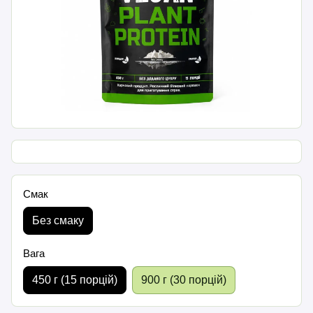
Смак
Без смаку
Вага
450 г (15 порцій)
900 г (30 порцій)