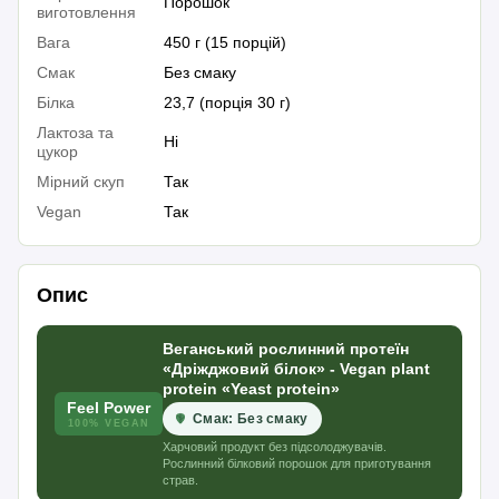
Порошок
виготовлення
Вага
450 г (15 порцій)
Смак
Без смаку
Білка
23,7 (порція 30 г)
Лактоза та
Ні
цукор
Мірний скуп
Так
Vegan
Так
Опис
Веганський рослинний протеїн
«Дріжджовий білок» - Vegan plant
protein «Yeast protein»
Feel Power
Смак: Без смаку
100% VEGAN
Харчовий продукт без підсолоджувачів.
Рослинний білковий порошок для приготування
страв.