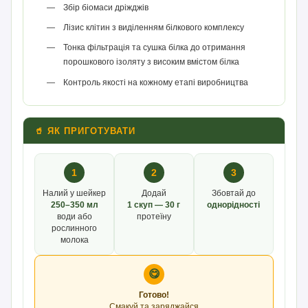
Збір біомаси дріжджів
Лізис клітин з виділенням білкового комплексу
Тонка фільтрація та сушка білка до отримання
порошкового ізоляту з високим вмістом білка
Контроль якості на кожному етапі виробництва
🥤 ЯК ПРИГОТУВАТИ
1
2
3
Налий у шейкер
Додай
Збовтай до
250–350 мл
1 скуп — 30 г
однорідності
води або
протеїну
рослинного
молока
😋
Готово!
Смакуй та заряджайся