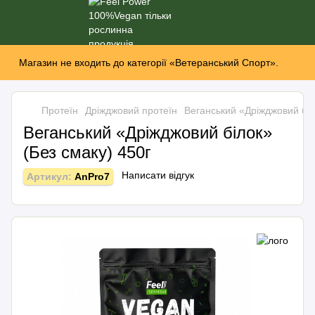
Магазин не входить до категорії «Ветеранський Спорт».
Протеїн
Дріжджовий протеїн
Веганський «Дріжджовий біл
Веганський «Дріжджовий білок»
(Без смаку) 450г
Написати відгук
Артикул:
AnPro7