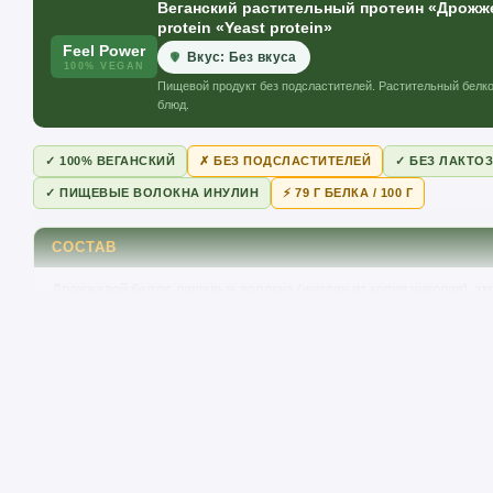
Веганский растительный протеин «Дрожже
protein «Yeast protein»
Feel Power
Вкус: Без вкуса
100% VEGAN
Пищевой продукт без подсластителей. Растительный белк
блюд.
✓ 100% ВЕГАНСКИЙ
✗ БЕЗ ПОДСЛАСТИТЕЛЕЙ
✓ БЕЗ ЛАКТО
✓ ПИЩЕВЫЕ ВОЛОКНА ИНУЛИН
⚡ 79 Г БЕЛКА / 100 Г
СОСТАВ
Дрожжевой белок, пищевые волокна (инулин из корня цикория), эм
подсолнечный, антислёживатель: диоксид кремния, загуститель: 
⚠️
Аллергены:
может содержать следы сои (изолят соевого белк
ознакомьтесь с составом.
Feel Power 100% Vegan
ПИЩЕВАЯ ЦЕННОСТЬ / NUTRI