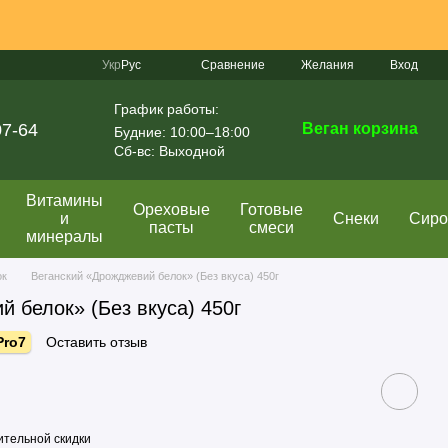
Сравнение
Укр
Рус
Желания
Вход
График работы:
07-64
Веган корзина
Будние: 10:00–18:00
Сб-вс: Выходной
Витамины
Ореховые
Готовые
и
Снеки
Сир
пасты
смеси
минералы
ок
Веганский «Дрожджевий белок» (Без вкуса) 450г
 белок» (Без вкуса) 450г
Pro7
Оставить отзыв
тельной скидки