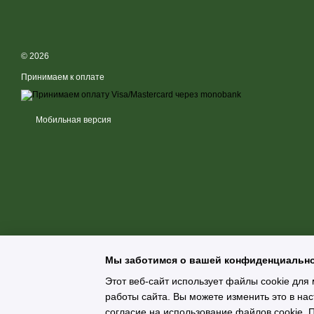
AnPro® Yeast Protein — дріжджовий білок із Saccharomyces cerev
Особенности:
Понад 70–80% білка
© 2026
Полноценный аминокислотный профиль (EAA)
Принимаем к оплате
Высокое содержание BCAA
Не содержит лактозы
Мобильная версия
Без глютена
Без ГМО
Высокое содержание лизина по сравнению с многими растит
Содержит больше метионина, чем гороховый белок
🧪 ОРИЕНТИРОВОЧНЫЙ АМИНОКИСЛОТНЫЙ ПРОФИЛЬ
Мы заботимся о вашей конфиденциальн
Рассчитано на основе содержания белка 79 г/100 г продукта
Этот веб-сайт использует файлы cookie для 
АМИНОКИСЛОТА
НА 10
работы сайта. Вы можете изменить это в нас
Лейцин
6,6 
согласие на использование файлов cookie.