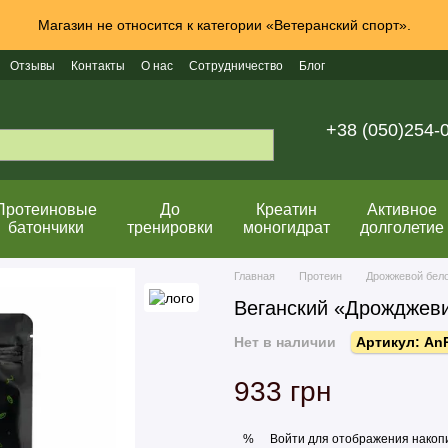
Магазин не относится к категории «Ветеранский спорт».
Отзывы
Контакты
О нас
Сотрудничество
Блог
+38 (050)254-
Протеиновые
До
Креатин
Активное
батончики
тренировки
моногидрат
долголетие
Главная
Протеин
Дрожжевой бел
Веганский «Дрожджевий
Нет в наличии
Артикул: An
933 грн
Войти
для отображения накопи
%