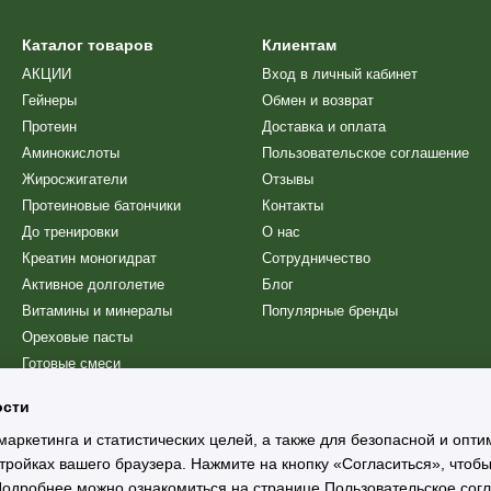
isiae.
Каталог товаров
Клиентам
АКЦИИ
Вход в личный кабинет
Гейнеры
Обмен и возврат
Протеин
Доставка и оплата
Аминокислоты
Пользовательское соглашение
Жиросжигатели
Отзывы
Протеиновые батончики
Контакты
До тренировки
О нас
Креатин моногидрат
Сотрудничество
ельными белками
Активное долголетие
Блог
Витамины и минералы
Популярные бренды
Ореховые пасты
Готовые смеси
Снеки
ости
Сиропы
маркетинга и статистических целей, а также для безопасной и опт
Шейкеры
0 Г
НА 30 Г
тройках вашего браузера. Нажмите на кнопку «Согласиться», чтобы
г
2,0 г
 Подробнее можно ознакомиться на странице
Пользовательское сог