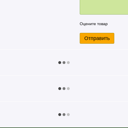
НА ПОРЦИЮ 30 Г
109 ккал
456 кДж
Оцените товар
23,7 г
Отправить
0,9 г
0,18 г
1,5 г
0 г
0,66 г
0,06 г