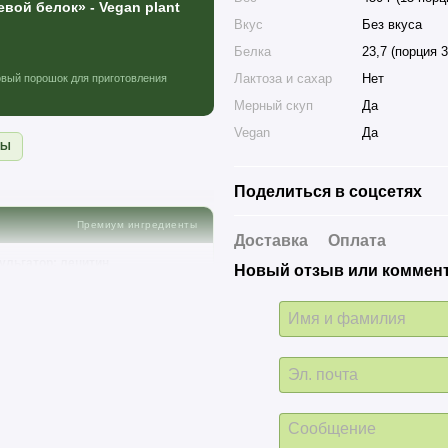
вой белок» - Vegan plant
Вкус
Без вкуса
Белка
23,7 (порция 3
Лактоза и сахар
Нет
овый порошок для приготовления
Мерный скуп
Да
Vegan
Да
ЗЫ
Поделиться в соцсетях
Премиум ингредиенты
Доставка
Оплата
ульгатор: лецитин
Новый отзыв или коммен
ксантановая камедь.
а). Перед употреблением
TION FACTS