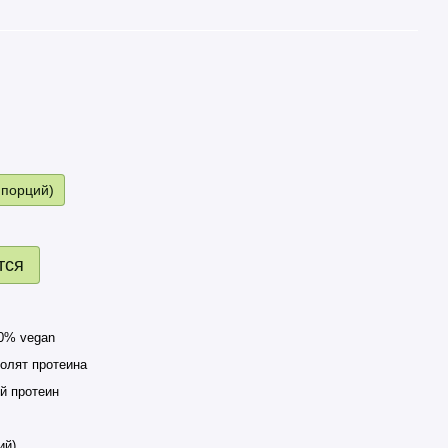
 порций)
тся
00% vegan
олят протеина
й протеин
ий)