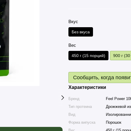
Вкус
Без вкуса
Вес
450 г (15 порций)
900 г (30
Сообщить, когда появи
Характеристики
Бренд
Feel Power 1
Тип протеина
Дрожжевой из
Вид
Изолированни
Форма випуска
Порошок
Вес
450 г (15 порц