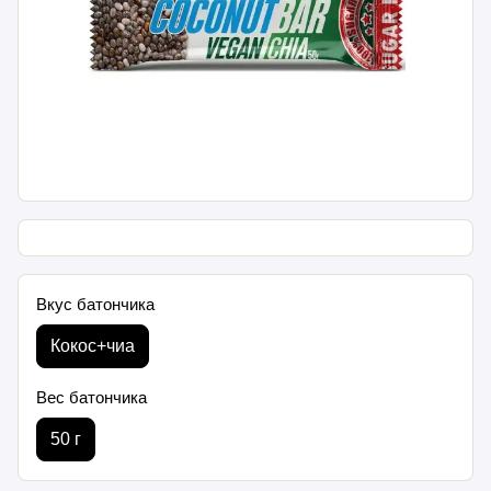
Вкус батончика
Кокос+чиа
Вес батончика
50 г