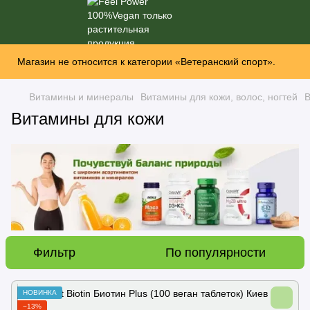
Магазин не относится к категории «Ветеранский спорт».
Витамины и минералы
Витамины для кожи, волос, ногтей
В
Витамины для кожи
Фильтр
По популярности
НОВИНКА
−13%