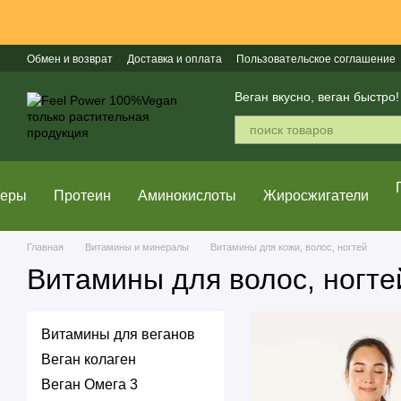
Перейти к основному контенту
Обмен и возврат
Доставка и оплата
Пользовательское соглашение
Популярные бренды
Веган вкусно, веган быстро!
неры
Протеин
Аминокислоты
Жиросжигатели
Главная
Витамины и минералы
Витамины для кожи, волос, ногтей
Витамины для волос, ногте
Витамины для веганов
Веган колаген
Веган Омега 3