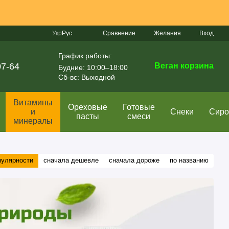
Сравнение
Укр
Рус
Желания
Вход
График работы:
07-64
Веган корзина
Будние: 10:00–18:00
Сб-вс: Выходной
Витамины
Ореховые
Готовые
и
Снеки
Сир
пасты
смеси
минералы
пулярности
сначала дешевле
сначала дороже
по названию