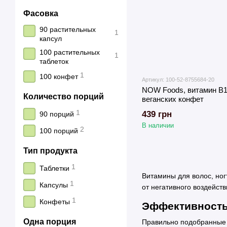
Фасовка
90 растительных
1
капсул
100 растительных
1
таблеток
1
100 конфет
Артикул: 100-52-8755684-20
NOW Foods, витамин B12
Количество порций
веганских конфет
1
439 грн
90 порций
В наличии
2
100 порций
Тип продукта
1
Таблетки
Витамины для волос, ног
1
Капсулы
от негативного воздейст
1
Конфеты
Эффективность 
Одна порция
Правильно подобранные 