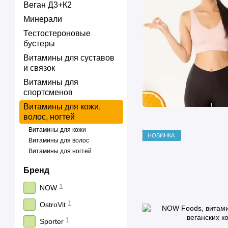
Веган Д3+К2
Минерали
Тестостероновые
бустеры
Витамины для суставов
и связок
Витамины для
спортсменов
Витамины для кожи,
волос, ногтей
Витамины для кожи
НОВИНКА
Витамины для волос
Витамины для ногтей
Бренд
1
NOW
1
OstroVit
1
Sporter