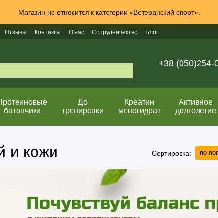
Магазин не относится к категории «Ветеранский спорт».
Отзывы
Контакты
О нас
Сотрудничество
Блог
+38 (050)254-
Протеиновые
До
Креатин
Активное
батончики
тренировки
моногидрат
долголетие
й и кожи
по по
Сортировка: