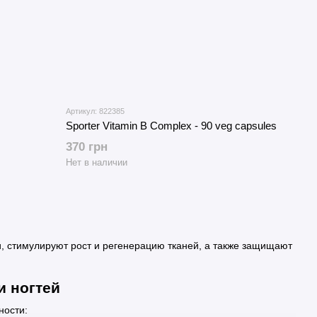
Артикул: 822385
Sporter Vitamin B Complex - 90 veg capsules
370 грн
Нет в наличии
и, стимулируют рост и регенерацию тканей, а также защищают
и ногтей
ности: