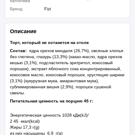
батончика
Бренд
Fizi
Описание
Торт, который не останется на столе
Состав:
ядра орехов миндаля (26,7%), овсяные хлопья
без глютена, глазурь (13,3%) (какао-масло, ядра орехов
кешью (3,1%), подсластитель эритритол, кокосовый
порошок), экстракт яблочного сока концентрированный,
кокосовое масло, кокосовый порошок, хрустящие шарики
(3,1%) (кукурузная мука, амарантовая мука),
сублимированная вишня (2,9%), порошок сушеной
свеклы.
Питательная ценность на порцию 45 г:
Энергетическая ценность 1028 кДж(kJ)/
2 45 ккал(kcal)
Жиры 17,3 г(g)
из них насыщены 6,9 г(g)