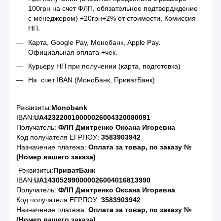
100грн на счет ФЛП, обязательное подтвердждение
с менеджером) +20грн+2% от стоимости. Комиссия
НП.
Карта, Google Pay, Монобанк, Apple Pay.
Официальная оплата +чек.
Курьеру НП при получении (карта, подготовка)
На счет IBAN (МоноБанк, ПриватБанк)
Реквизиты:
Monobank
IBAN:
UA423220010000026004320080091
Получатель:
ФЛП Дмитренко Оксана Игоревна
Код получателя ЕГРПОУ:
3583903942
Назначение платежа:
Оплата за товар, по заказу №
(Номер вашего заказа)
Реквизиты:
ПриватБанк
IBAN:
UA143052990000026004016813990
Получатель:
ФЛП Дмитренко Оксана Игоревна
Код получателя ЕГРПОУ:
3583903942
Назначение платежа:
Оплата за товар, по заказу №
(Номер вашего заказа)