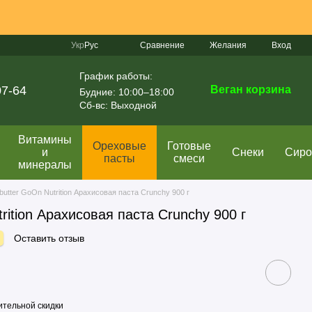
Сравнение
Укр
Рус
Желания
Вход
График работы:
07-64
Веган корзина
Будние: 10:00–18:00
Сб-вс: Выходной
Витамины
Ореховые
Готовые
и
Снеки
Сир
пасты
смеси
минералы
butter GoOn Nutrition Арахисовая паста Crunchy 900 г
rition Арахисовая паста Crunchy 900 г
Оставить отзыв
тельной скидки