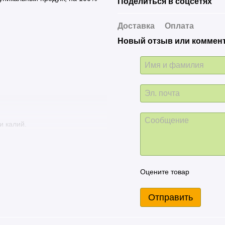
Поделиться в соцсетях
Доставка
Оплата
Новый отзыв или коммен
и калий.
ом растительного белка (до
й и спортсменов. Углеводы,
 – одна столовая ложка
Оцените товар
з меньше, чем у меда!
 в арахисе. Это идеальный
Отправить
ных как линолевая и олеиновая