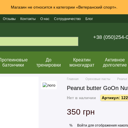
Магазин не относится к категории «Ветеранский спорт».
Отзывы
Контакты
О нас
Сотрудничество
Блог
+38 (050)254-
Протеиновые
До
Креатин
Активное
батончики
тренировки
моногидрат
долголетие
Главная
Ореховые пасты
Peanut 
Peanut butter GoOn Nut
Нет в наличии
Артикул: 122
350 грн
Войти
для отображения накопи
%