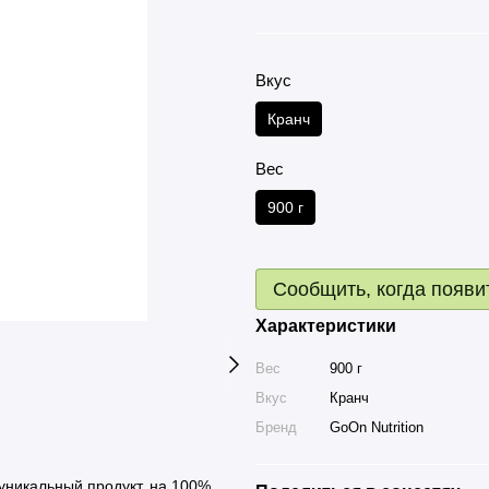
Вкус
Кранч
Вес
900 г
Сообщить, когда появи
Характеристики
Вес
900 г
Вкус
Кранч
Бренд
GoOn Nutrition
 уникальный продукт, на 100%