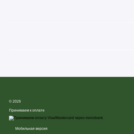
Состав на 100 г продукта:
Энергетическая ценность – 596 ккал
Жиры – 46 г
- из них насыщенные жиры – 6,8 г
Углеводы – 14 г
- из них сахара – 6,6 г
Клетчатка – 9,1 г
Белки – 27 г
Соль – 0,03 г
Ниацин – 13 мг
Витамин Е – 6,4 мг
Фолиевая кислота – 112,4 мкг
Калий – 717 мг
Фосфор – 353 мг
Магний – 192 мг
© 2026
Железо – 3,1 мг
Принимаем к оплате
Цинк – 3,3 мг
Составляющие:
Жареный арахис.
Мобильная версия