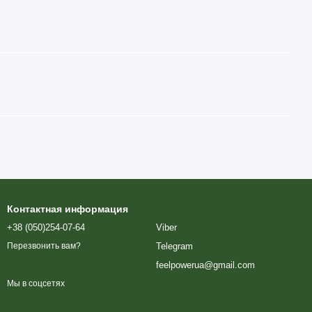
Контактная информация
+38 (050)254-07-64
Viber
Telegram
Перезвонить вам?
feelpowerua@gmail.com
Мы в соцсетях