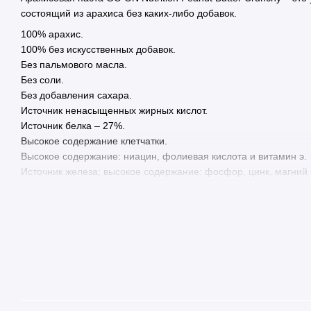
состоящий из арахиса без каких-либо добавок.
100% арахис.
100% без искусственных добавок.
Без пальмового масла.
Без соли.
Без добавления сахара.
Источник ненасыщенных жирных кислот.
Источник белка – 27%.
Высокое содержание клетчатки.
Высокое содержание: ниацин, фолиевая кислота и витамин э.
Источник железа; высокое содержание: фосфор, цинк, магний 
Низкий гликемический индекс.
Гладкое арахисовое масло GO ON Nutrition является источник
27%), что особенно важно в рационе физически активных люде
содержащиеся в арахисе, имеют низкий гликемический индекс
арахисового масла имеет гликемическую нагрузку. Это в 16 ра
Арахисовое масло GO ON содержит натуральные соли и сахар
источник ненасыщенных жирных кислот, в том числе таких важ
кислоты, принадлежащие к семействам омега-6 и омега-9.