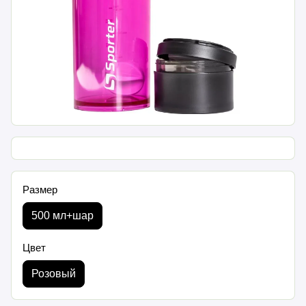
Размер
500 мл+шар
Цвет
Розовый