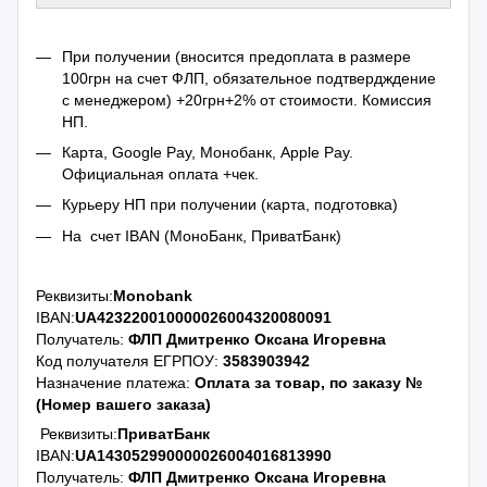
При получении (вносится предоплата в размере
100грн на счет ФЛП, обязательное подтвердждение
с менеджером) +20грн+2% от стоимости. Комиссия
НП.
Карта, Google Pay, Монобанк, Apple Pay.
Официальная оплата +чек.
Курьеру НП при получении (карта, подготовка)
На счет IBAN (МоноБанк, ПриватБанк)
Реквизиты:
Monobank
IBAN:
UA423220010000026004320080091
Получатель:
ФЛП Дмитренко Оксана Игоревна
Код получателя ЕГРПОУ:
3583903942
Назначение платежа:
Оплата за товар, по заказу №
(Номер вашего заказа)
Реквизиты:
ПриватБанк
IBAN:
UA143052990000026004016813990
Получатель:
ФЛП Дмитренко Оксана Игоревна