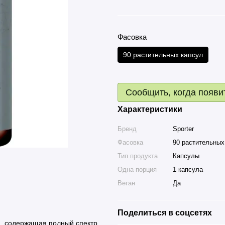
Фасовка
90 растительных капсул
Сообщить, когда появи
Характеристики
Бренд
Sporter
Фасовка
90 растительных
Тип продукта
Капсулы
Одна порция
1 капсула
Веган
Да
Поделиться в соцсетях
а, содержащая полный спектр