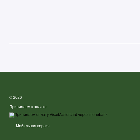
© 2026
Принимаем к оплате
Мобильная версия
Ингредиенты:
мальтодекстрин; комплекс витаминов [тиамин 