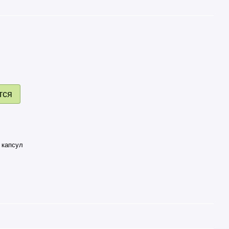
тся
 капсул