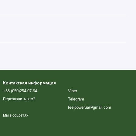
Контактная информация
+38 (050)254-07-64
Viber
Telegram
Перезвонить вам?
feelpowerua@gmail.com
Мы в соцсетях