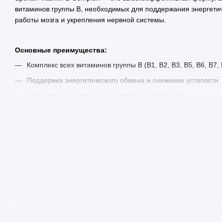
витаминов группы B, необходимых для поддержания энергети
работы мозга и укрепления нервной системы.
Основные преимущества:
Комплекс всех витаминов группы B (B1, B2, B3, B5, B6, B7, 
Поддержка энергетического обмена и снижение усталости
Улучшение концентрации, памяти и настроения
Поддержка иммунной и сердечно-сосудистой систем
Без ГМО, глютена и искусственных добавок
Кому подойдет:
Тем, кто испытывает постоянную усталость и стресс
Активным людям, спортсменам и тем, кто ведёт насыщенн
Всем, кто хочет поддерживать здоровье кожи, волос и ногт
Для улучшения когнитивных функций и иммунитета
Способ применения:
принимать по 1 капсуле в день запивая