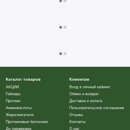
Каталог товаров
Клиентам
АКЦИИ
Вход в личный кабинет
Гейнеры
Обмен и возврат
Протеин
Доставка и оплата
Аминокислоты
Пользовательское соглашение
Жиросжигатели
Отзывы
Протеиновые батончики
Контакты
(тиамина мононитрат);
До тренировки
О нас