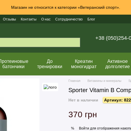
Магазин не относится к категории «Ветеранский спорт».
Отзывы
Контакты
О нас
Сотрудничество
Блог
+38 (050)254-
Протеиновые
До
Креатин
Активное
батончики
тренировки
моногидрат
долголетие
Главная
Витамины и минералы
S
Sporter Vitamin B Comp
Нет в наличии
Артикул: 82
370 грн
Войти
для отображения накопи
%