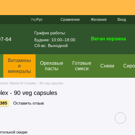
Сравнение
Укр
Рус
Желания
Вход
График работы:
07-64
Веган корзина
Будние: 10:00–18:00
Сб-вс: Выходной
Витамины
Ореховые
Готовые
и
Снеки
Сир
пасты
смеси
минералы
porter Vitamin B Complex - 90 veg capsules
lex - 90 veg capsules
2385
Оставить отзыв
тельной скидки