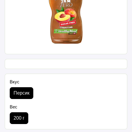
Вкус
Персик
Вес
200 г