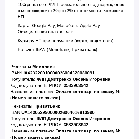
100грн на счет ФЛП, обязательное подтвердждение
с менеджером) +20грн+2% от стоимости. Комиссия
НП.
Карта, Google Pay, Монобанк, Apple Pay.
Официальная оплата +чек.
Курьеру НП при получении (карта, подготовка)
На счет IBAN (МоноБанк, ПриватБанк)
Реквизиты:
Monobank
IBAN:
UA423220010000026004320080091
Получатель:
ФЛП Дмитренко Оксана Игоревна
Код получателя ЕГРПОУ:
3583903942
Назначение платежа:
Оплата за товар, по заказу №
(Номер вашего заказа)
Реквизиты:
ПриватБанк
IBAN:
UA143052990000026004016813990
Получатель:
ФЛП Дмитренко Оксана Игоревна
Код получателя ЕГРПОУ:
3583903942
Назначение платежа:
Оплата за товар, по заказу №
(Номер вашего заказа)