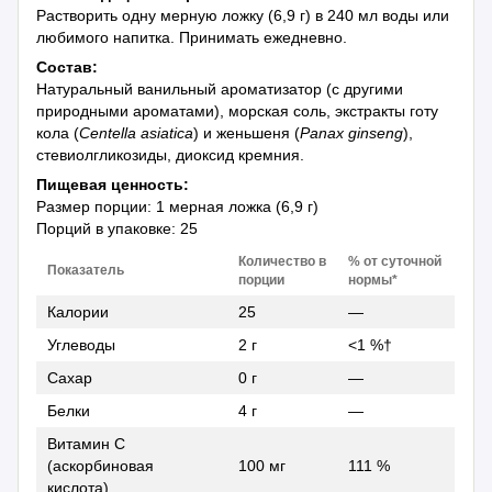
Растворить одну мерную ложку (6,9 г) в 240 мл воды или
любимого напитка. Принимать ежедневно.
Состав:
Натуральный ванильный ароматизатор (с другими
природными ароматами), морская соль, экстракты готу
кола (
Centella asiatica
) и женьшеня (
Panax ginseng
),
стевиолгликозиды, диоксид кремния.
Пищевая ценность:
Размер порции: 1 мерная ложка (6,9 г)
Порций в упаковке: 25
Количество в
% от суточной
Показатель
порции
нормы
*
Калории
25
—
Углеводы
2 г
<1 %†
Сахар
0 г
—
Белки
4 г
—
Витамин C
(аскорбиновая
100 мг
111 %
кислота)