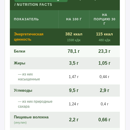
/ NUTRITION FACTS
НА
ПОКАЗАТЕЛЬ
НА 100 Г
ПОРЦИЮ 30
Г
382 ккал
115 ккал
Энергетическая
ценность
1598 кДж
480 кДж
78,1 г
23,3 г
Белки
3,5 г
1,05 г
Жиры
— из них
1,47 г
0,44 г
насыщенные
9,5 г
2,9 г
Углеводы
— из них природные
1,24 г
0,4 г
сахара
Пищевые волокна
2,2 г
0,66 г
(инулин)