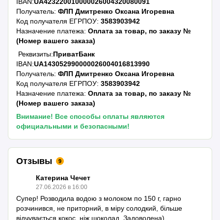
IBAN:
UA423220010000026004320080091
Получатель:
ФЛП Дмитренко Оксана Игоревна
Код получателя ЕГРПОУ:
3583903942
Назначение платежа:
Оплата за товар, по заказу №
(Номер вашего заказа)
Реквизиты:
ПриватБанк
IBAN:
UA143052990000026004016813990
Получатель:
ФЛП Дмитренко Оксана Игоревна
Код получателя ЕГРПОУ:
3583903942
Назначение платежа:
Оплата за товар, по заказу №
(Номер вашего заказа)
Внимание! Все способы оплаты являются
официальными и безопасными!
Отзывы
9
Катерина Чечет
27.06.2026 в 16:00
Супер! Розводила водою з молоком по 150 г, гарно
розчинився, не приторний, в міру солодкий, більше
відчувається кокос, ніж шоколад. Задоволена)