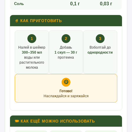
0,1 г
0,03 г
Соль
🥤 КАК ПРИГОТОВИТЬ
1
2
3
Налей в шейкер
Добавь
Взболтай до
300–350 мл
1 скуп — 30 г
однородности
воды или
протеина
растительного
молока
😋
Готово!
Наслаждайся и заряжайся
🍽 КАК ЕЩЁ МОЖНО ИСПОЛЬЗОВАТЬ