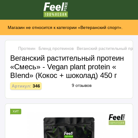
Магазин не относится к категории «Ветеранский спорт».
Протеин
Бленд протеинов
Веганский растительный проте
Веганский растительный протеин
«Смесь» - Vegan plant protein «
ВІеnԁ» (Кокос + шоколад) 450 г
9 отзывов
Артикул:
346
ХИТ