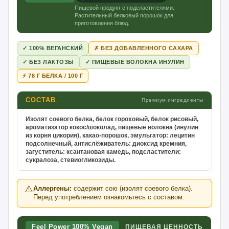
Пищевой продукт с подсластителями.
Растительный белковый порошок для
приготовления блюд.
✓ 100% ВЕГАНСКИЙ
✗ БЕЗ ДОБАВЛЕННОГО САХАРА
✓ БЕЗ ЛАКТОЗЫ
✓ ПИЩЕВЫЕ ВОЛОКНА ИНУЛИН
⚡ 78 Г БЕЛКА / 100 Г
СОСТАВ
Премиум ингредиенты
Изолят соевого белка, белок гороховый, белок рисовый,
ароматизатор кокос/шоколад, пищевые волокна (инулин
из корня цикория), какао-порошок, эмульгатор: лецитин
подсолнечный, антислёживатель: диоксид кремния,
загуститель: ксантановая камедь, подсластители:
сукралоза, стевиогликозиды.
⚠️
Аллергены:
содержит сою (изолят соевого белка).
Перед употреблением ознакомьтесь с составом.
Feel Power 100% Vegan
ПИЩЕВАЯ ЦЕННОСТЬ