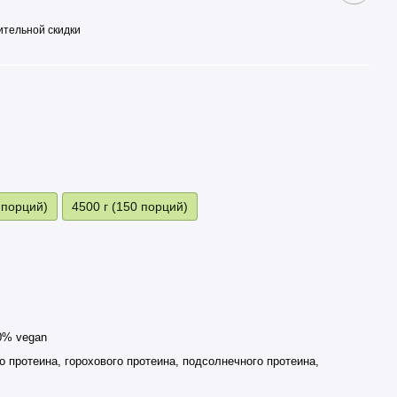
тельной скидки
 порций)
4500 г (150 порций)
0% vegan
о протеина, горохового протеина, подсолнечного протеина,