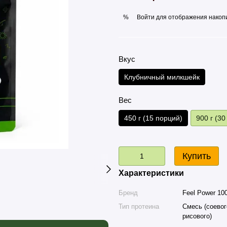
Войти
для отображения накопи
%
Вкус
Клубничный милкшейк
Вес
450 г (15 порций)
900 г (30
Купить
Характеристики
Бренд
Feel Power 10
Тип протеина
Смесь (соевог
рисового)