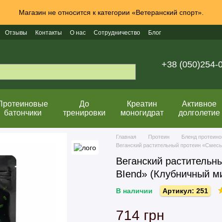
Магазин не относится к категории «Ветеранский спорт».
Отзывы
Контакты
О нас
Сотрудничество
Блог
+38 (050)254-
Протеиновые
До
Креатин
Активное
батончики
тренировки
моногидрат
долголетие
Главная
Протеин
Бленд протеино
Веганский растительный протеин «Смесь» 
Веганский растительны
ВІеnԁ» (Клубничный м
В наличии
Артикул: 251
714 грн