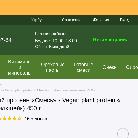
Сравнение
Укр
Рус
Желания
Вход
График работы:
07-64
Веган корзина
Будние: 10:00–18:00
Сб-вс: Выходной
Витамины
Ореховые
Готовые
и
Снеки
Сир
пасты
смеси
минералы
в
- Vegan plant protein « ВІеnԁ» (Клубничный милкшейк) 450 г
й протеин «Смесь» - Vegan plant protein «
илкшейк) 450 г
16 отзывов