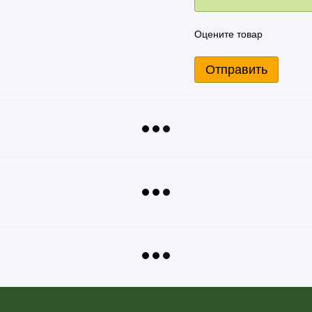
😋
до
Готово!
Оцените товар
сти
Наслаждайся и
заряжайся
Отправить
🧁
🍲
Выпечка
Другие блюда
продукта определяется
ванном производстве
ндартам безопасности пищевых