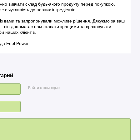
но вивчати склад будь-якого продукту перед покупкою,
с є чутливість до певних інгредієнтів.
 із вами та запропонували можливе рішення. Дякуємо за ваш
 — він допомагає нам ставати кращими та враховувати
би наших клієнтів.
да Feel Power
тарий
Войти с помощью