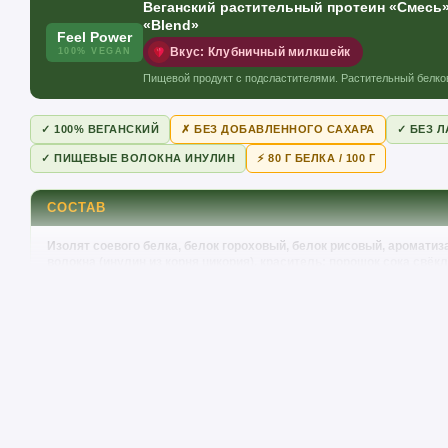
Веганский растительный протеин «Смесь» 
«Blend»
Feel Power
Вкус: Клубничный милкшейк
100% VEGAN
Пищевой продукт с подсластителями. Растительный белко
✓ 100% ВЕГАНСКИЙ
✗ БЕЗ ДОБАВЛЕННОГО САХАРА
✓ БЕЗ 
✓ ПИЩЕВЫЕ ВОЛОКНА ИНУЛИН
⚡ 80 Г БЕЛКА / 100 Г
СОСТАВ
Изолят соевого белка, белок гороховый, белок рисовый, аромати
волокна (инулин из корня цикория), краситель: порошок сока свёк
подсолнечный, антислёживатель: диоксид кремния, загуститель: 
подсластители: сукралоза, стевиогликозиды.
⚠️
Аллергены:
содержит сою (изолят соевого белка). Перед упо
составом.
Feel Power 100% Vegan
ПИЩЕВАЯ ЦЕННОСТЬ / NUTRI