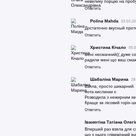
невелику порцію на пробу
НА ПОРЦИЮ 30 Г
Ответить
117 ккал
Polina Mahda
03.03.20
491 кДж
Достаточно вкусный прот
Ответить
23,8 г
Христина Кічало
05.0
1,05 г
мені несмачний(( дуже сол
радили мені що ваш смак
0,45 г
Ответить
2,9 г
Шабаліна Марина
29
Взяла, просто шикарний. 
0,4 г
нота кислинки є
Розводила з нежирним ке
0,66 г
Краще за лісовий горіх-ш
Ответить
0,03 г
Іванютіна Татіана Олег
Вперший раз взяла для сх
що у нього глікемічний ін