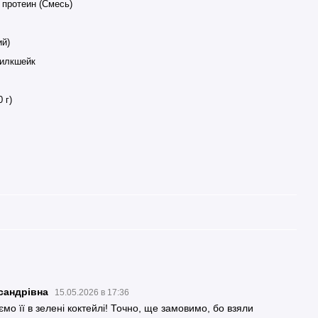
 протеин (Смесь)
ий)
илкшейк
 г)
сандрівна
15.05.2026 в 17:36
мо її в зелені коктейлі! Точно, ще замовимо, бо взяли