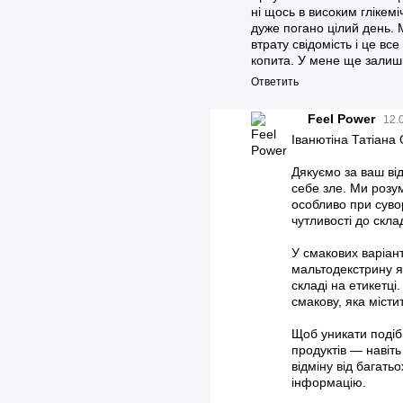
ні щось в високим глікем
дуже погано цілий день. М
втрату свідомість і це вс
копита. У мене ще залиш
Ответить
Feel Power
12.
Іванютіна Татіана 
Дякуємо за ваш ві
себе зле. Ми розум
особливо при сувор
чутливості до скла
У смакових варіант
мальтодекстрину я
складі на етикетці
смакову, яка місти
Щоб уникати подібн
продуктів — навіт
відміну від багать
інформацію.