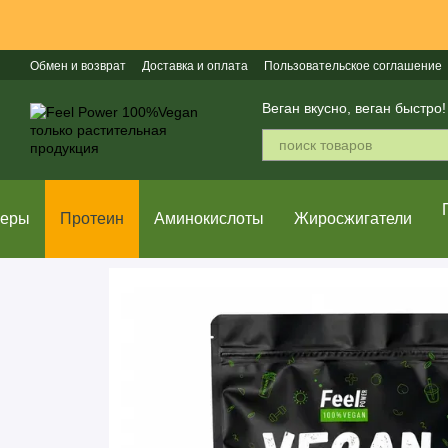
Перейти к основному контенту
Обмен и возврат
Доставка и оплата
Пользовательское соглашение
Популярные бренды
Веган вкусно, веган быстро!
неры
Протеин
Аминокислоты
Жиросжигатели