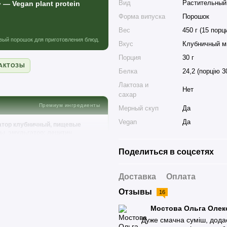
Вид
Растительный
— Vegan plant protein
Форма випуска
Порошок
Вес
450 г (15 порц
вый порошок для приготовления блюд.
Вкус
Клубничный м
Порция
30 г
ЛАКТОЗЫ
Белка
24,2 (порцію 30
Лактоза и
Нет
сахар
Премиум ингредиенты
Мерный скуп
Да
Vegan
Да
затор клубничный, пищевые
лы, эмульгатор: лецитин
ксантановая камедь,
Поделиться в соцсетях
Доставка
Оплата
треблением ознакомьтесь с
Отзывы
16
Мостова Ольга Олек
TION FACTS
Дуже смачна суміш, додає