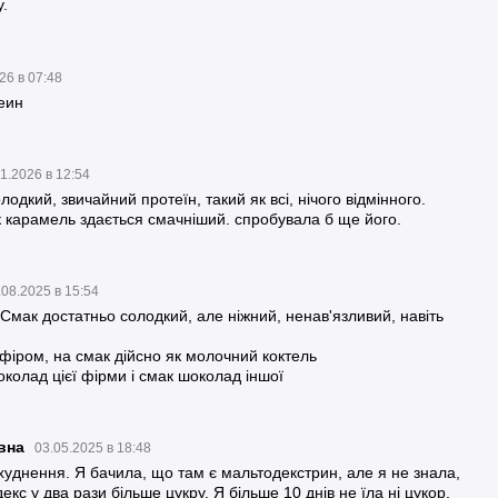
.
26 в 07:48
еин
1.2026 в 12:54
одкий, звичайний протеїн, такий як всі, нічого відмінного.
 карамель здається смачніший. спробувала б ще його.
.08.2025 в 15:54
Смак достатньо солодкий, але ніжний, ненав'язливий, навіть
фіром, на смак дійсно як молочний коктель
околад цієї фірми і смак шоколад іншої
івна
03.05.2025 в 18:48
уднення. Я бачила, що там є мальтодекстрин, але я не знала,
декс у два рази більше цукру. Я більше 10 днів не їла ні цукор,