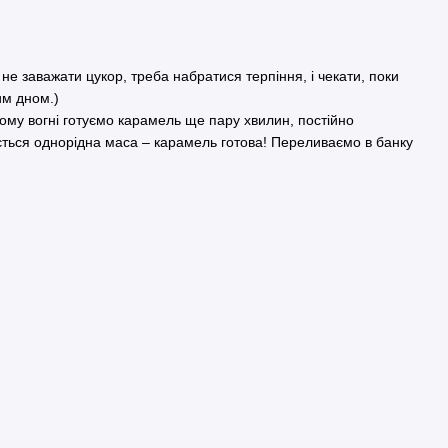
не заважати цукор, треба набратися терпіння, і чекати, поки
им дном.)
ному вогні готуємо карамель ще пару хвилин, постійно
ється однорідна маса – карамель готова! Переливаємо в банку