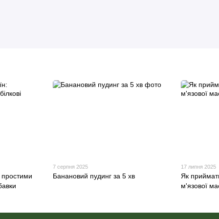
7 серпня 2025
17 липня 2025
: простими
Банановий пудинг за 5 хв
Як приймат
бавки
м'язової ма