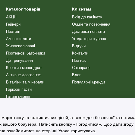
Каталог товарів
Клієнтам
АКЦІЇ
Вхід до кабінету
Гейнери
Обмін та повернення
Протеїн
Доставка і оплата
Амінокислоти
Угода користувача
Жироспалювачі
Відгуки
Протеїнові батончики
Контакти
До тренування
Про нас
Креатин моногідрат
Співпраця
Активне довголіття
Блог
Вітаміни та мінерали
Популярні бренди
Горіхові пасти
Готові суміші
Снеки
Сиропи
 маркетингу та статистичних цілей, а також для безпечної та оптим
Шейкери
х вашого браузера. Натисніть кнопку «Погодитися», щоб дати згоду
жна ознайомитися на сторінці
Угода користувача
.