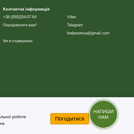
Контактна інформація
+38 (050)254-07-64
Viber
Telegram
Передзвонити вам?
feelpowerua@gmail.com
Ми в соцмережах
НАПИШИ
альної роботи
НАМ
Погодитися
 на