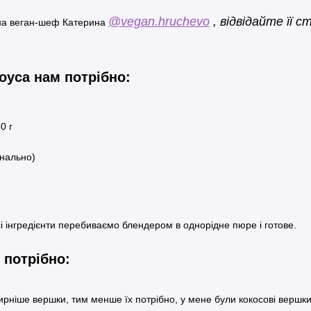
@vegan.hruchevo
, відвідайте її 
вна веган-шеф Катерина
оуса нам потрібно:
0 г
онально)
сі інгредієнти перебиваємо блендером в однорідне пюре і готове.
 потрібно:
рніше вершки, тим менше їх потрібно, у мене були кокосові вершк