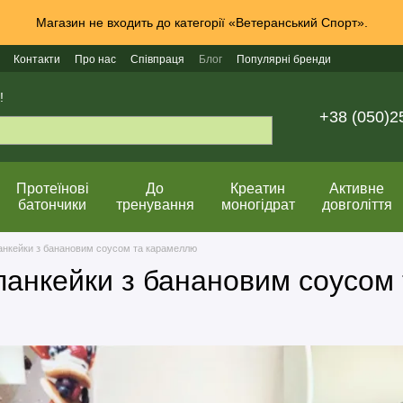
Магазин не входить до категорії «Ветеранський Спорт».
Контакти
Про нас
Співпраця
Блог
Популярні бренди
!
+38 (050)2
Протеїнові
До
Креатин
Активне
батончики
тренування
моногідрат
довголіття
панкейки з банановим соусом та карамеллю
 панкейки з банановим соусом