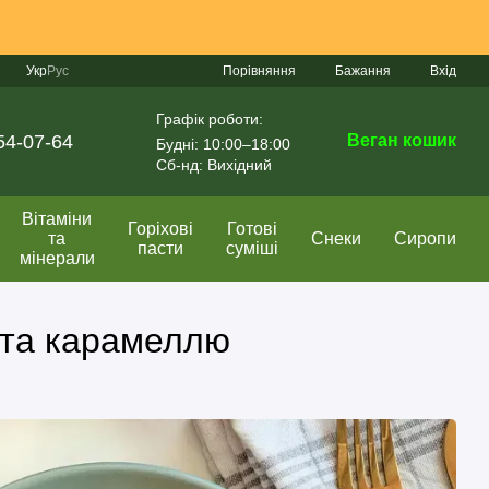
Порівняння
Укр
Рус
Бажання
Вхід
Графік роботи:
54-07-64
Веган кошик
Будні: 10:00–18:00
Сб-нд: Вихідний
Вітаміни
Горіхові
Готові
та
Снеки
Сиропи
пасти
суміші
мінерали
 та карамеллю