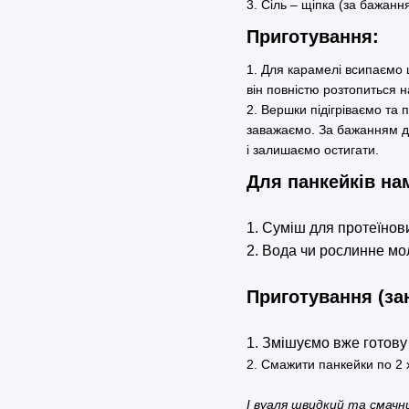
3. Сіль – щіпка (за бажанн
Приготування:
1. Для карамелі всипаємо ц
він повністю розтопиться н
2. Вершки підігріваємо та
заважаємо. За бажанням до
і залишаємо остигати.
Для панкейків на
1. Суміш для протеїнов
2. Вода чи рослинне мо
Приготування (за
1. Змішуємо вже готову
2. Смажити панкейки по 2 
І вуаля швидкий та смачн