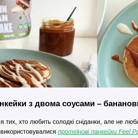
анкейки з двома соусами – бананов
я тих, хто любить солодкі сніданки, але не люб
 використовувалися
протеїнові панкейки Feel P