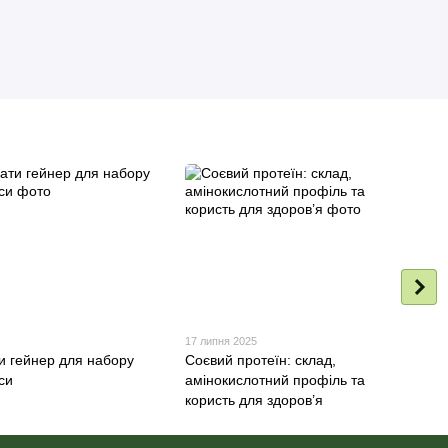
17 липня 2025
и гейнер для набору
Соєвий протеїн: склад,
си
амінокислотний профіль та
користь для здоров’я