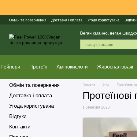
Перейти до основного контенту
Обмін та повернення
Доставка і оплата
Угода користувача
Відгуки
Веган смачно, веган швидко
Гейнери
Протеїн
Амінокислоти
Жироспалювачі
Обмін та повернення
Головна
Блог
Протеїнові 
Протеїнові
Доставка і оплата
Угода користувача
1 березня 2023
Відгуки
Контакти