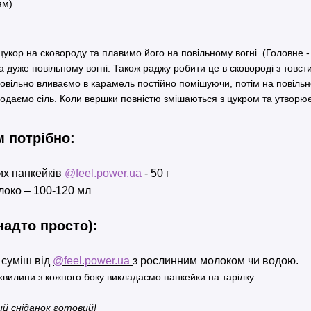
ям)
укор на сковороду та плавимо його на повільному вогні. (Головне - 
а дуже повільному вогні. Також раджу робити це в сковороді з товст
 повільно вливаємо в карамель постійно помішуючи, потім на повіль
даємо сіль. Коли вершки повністю змішаються з цукром та утворю
м потрібно:
их панкейків
@feel.power.ua
- 50 г
локо – 100-120 мл
надто просто):
 суміш від
@feel.power.ua
з рослинним молоком чи водою.
хвилини з кожного боку викладаємо панкейки на тарілку.
ий сніданок готовий!