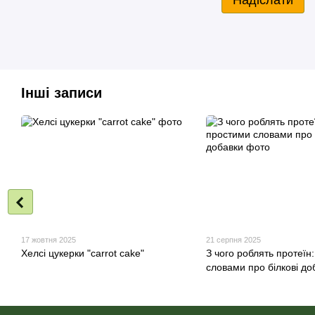
Надіслати
Інші записи
17 жовтня 2025
21 серпня 2025
Хелсі цукерки "carrot cake"
З чого роблять протеїн
словами про білкові до